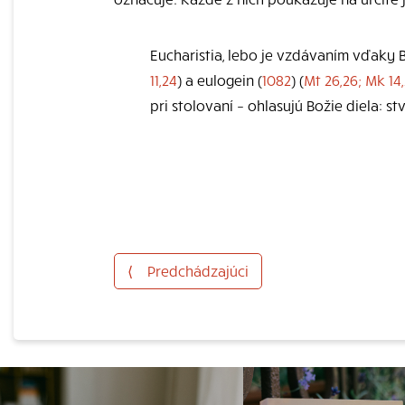
Eucharistia, lebo je vzdávaním vďaky B
11,24
) a eulogein (
1082
) (
Mt 26,26; Mk 14
pri stolovaní – ohlasujú Božie diela: s
⟨
Predchádzajúci