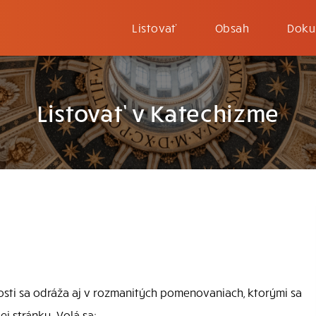
Listovať
Obsah
Doku
Listovať v Katechizme
sti sa odráža aj v rozmanitých pomenovaniach, ktorými sa
ej stránky. Volá sa: