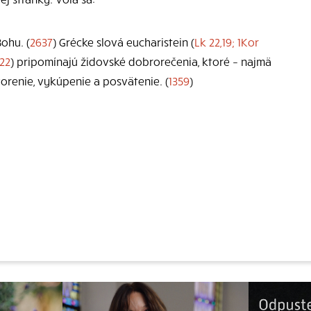
ohu. (
2637
) Grécke slová eucharistein (
Lk 22,19; 1Kor
,22
) pripomínajú židovské dobrorečenia, ktoré – najmä
tvorenie, vykúpenie a posvätenie. (
1359
)