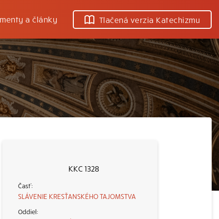
menty a články
Tlačená verzia Katechizmu
KKC 1328
SLÁVENIE KRESŤANSKÉHO TAJOMSTVA