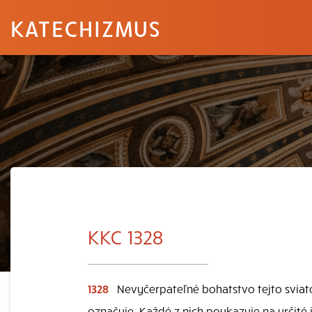
KATECHIZMUS
KKC 1328
1328
Nevyčerpateľné bohatstvo tejto sviato
označuje. Každé z nich poukazuje na určité j