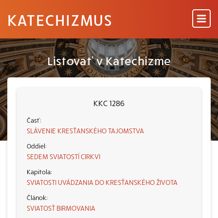
KATECHIZMUS
Listovať v Katechizme
KKC 1286
SLÁVENIE KRESŤANSKÉHO TAJOMSTVA
SEDEM SVIATOSTÍ CIRKVI
SVIATOSTI UVÁDZANIA DO KRESŤANSKÉHO ŽIVOTA
SVIATOSŤ BIRMOVANIA