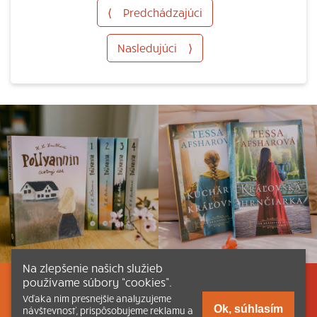
⟨
Predchádzajúci
Nasledujúci
⟩
Na zlepšenie našich služieb
používame súbory “cookies”.
Listovať
Obsah
Dokumenty a články
Vďaka nim presnejšie analyzujeme
Ok, súhlasím
návštevnosť, prispôsobujeme reklamu a