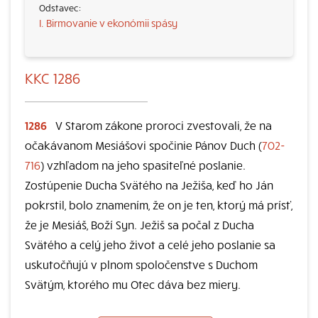
I. Birmovanie v ekonómii spásy
KKC 1286
1286
V Starom zákone proroci zvestovali, že na
očakávanom Mesiášovi spočinie Pánov Duch (
702-
716
) vzhľadom na jeho spasiteľné poslanie.
Zostúpenie Ducha Svätého na Ježiša, keď ho Ján
pokrstil, bolo znamením, že on je ten, ktorý má prísť,
že je Mesiáš, Boží Syn. Ježiš sa počal z Ducha
Svätého a celý jeho život a celé jeho poslanie sa
uskutočňujú v plnom spoločenstve s Duchom
Svätým, ktorého mu Otec dáva bez miery.