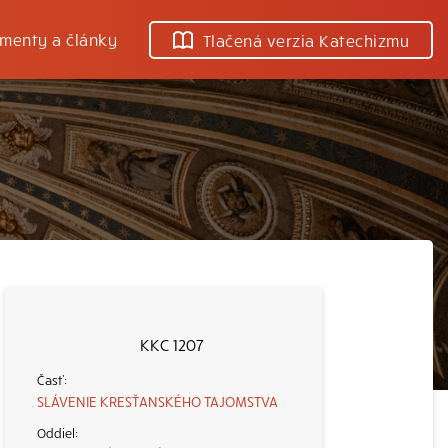
menty a články
Tlačená verzia Katechizmu
KKC 1207
SLÁVENIE KRESŤANSKÉHO TAJOMSTVA