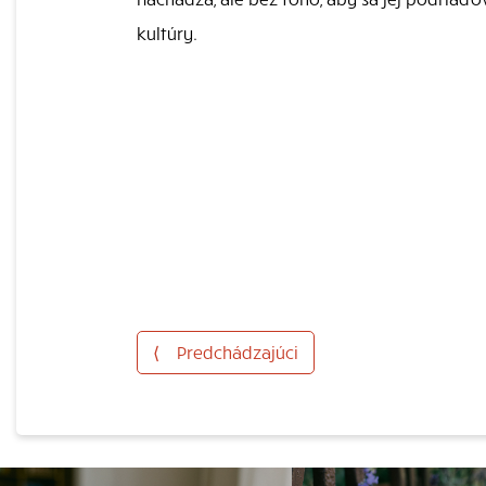
kultúry.
⟨
Predchádzajúci