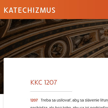
KATECHIZMUS
KKC 1207
1207
Treba sa usilovať, aby sa slávenie litu
nachádza, ale bez toho, aby sa jej podriaďov