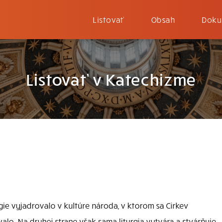
Listovať
Obsah
Doku
Listovať v Katechizme
rgie vyjadrovalo v kultúre národa, v ktorom sa Cirkev
alo. Na druhej strane však sama liturgia vytvára a stvárňuje