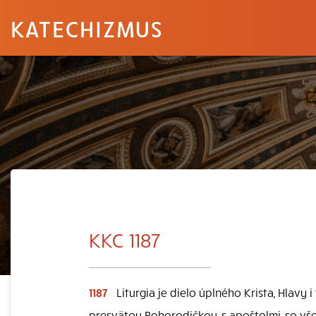
KATECHIZMUS
KKC 1187
1187
Liturgia je dielo úplného Krista, Hlavy i 
presvätou Bohorodičkou, s apoštolmi, so vše