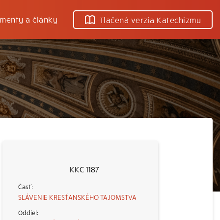
menty a články
Tlačená verzia Katechizmu
KKC 1187
SLÁVENIE KRESŤANSKÉHO TAJOMSTVA