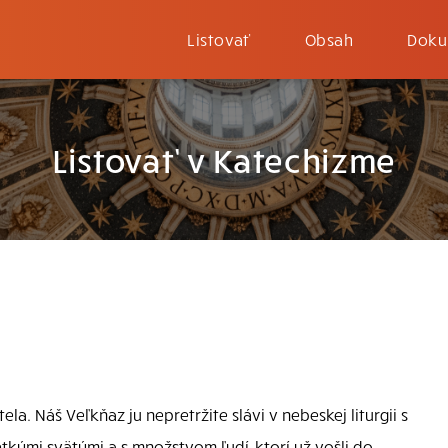
Listovať
Obsah
Doku
Listovať v Katechizme
tela. Náš Veľkňaz ju nepretržite slávi v nebeskej liturgii s
tkými svätými a s množstvom ľudí, ktorí už vošli do