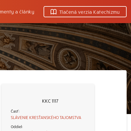
menty a články
Tlačená verzia Katechizmu
KKC 1117
SLÁVENIE KRESŤANSKÉHO TAJOMSTVA