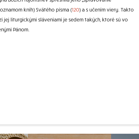
(zoznamom kníh) Svätého písma (
120
) a s učením viery. Takto
i jej liturgickými sláveniami je sedem takých, ktoré sú vo
venými Pánom.