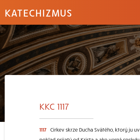
KATECHIZMUS
KKC 1117
1117
Cirkev skrze Ducha Svätého, ktorý ju uv
poklad prijatý od Krista a ako verná správk