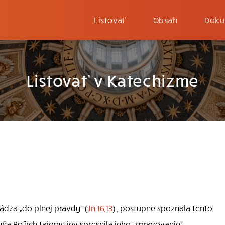
Listovať
Obsah
Doku
Listovať v Katechizme
ádza „do plnej pravdy“ (
Jn 16,13
) , postupne spoznala tento
yňa Božích tajomstiev spresnila jeho „spravovanie“