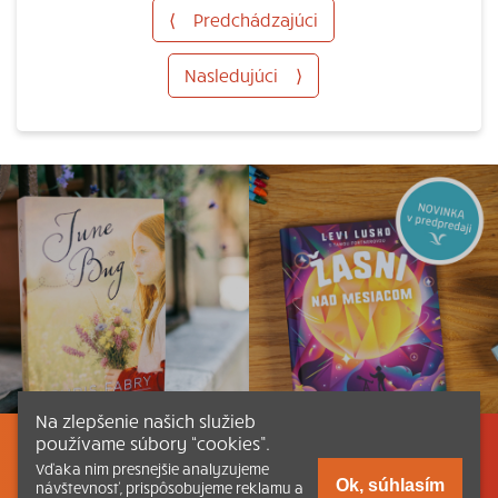
⟨
Predchádzajúci
Nasledujúci
⟩
Na zlepšenie našich služieb
používame súbory “cookies”.
Listovať
Obsah
Dokumenty a články
Vďaka nim presnejšie analyzujeme
Ok, súhlasím
návštevnosť, prispôsobujeme reklamu a