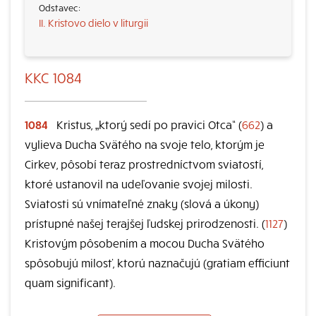
II. Kristovo dielo v liturgii
KKC 1084
1084
Kristus, „ktorý sedí po pravici Otca“ (
662
) a
vylieva Ducha Svätého na svoje telo, ktorým je
Cirkev, pôsobí teraz prostredníctvom sviatostí,
ktoré ustanovil na udeľovanie svojej milosti.
Sviatosti sú vnímateľné znaky (slová a úkony)
prístupné našej terajšej ľudskej prirodzenosti. (
1127
)
Kristovým pôsobením a mocou Ducha Svätého
spôsobujú milosť, ktorú naznačujú (gratiam efficiunt
quam significant).