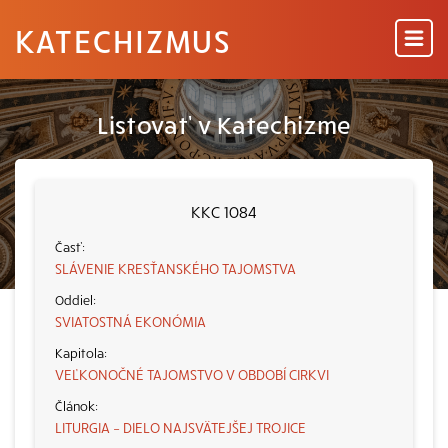
KATECHIZMUS
Listovať v Katechizme
KKC 1084
SLÁVENIE KRESŤANSKÉHO TAJOMSTVA
SVIATOSTNÁ EKONÓMIA
VEĽKONOČNÉ TAJOMSTVO V OBDOBÍ CIRKVI
LITURGIA – DIELO NAJSVÄTEJŠEJ TROJICE