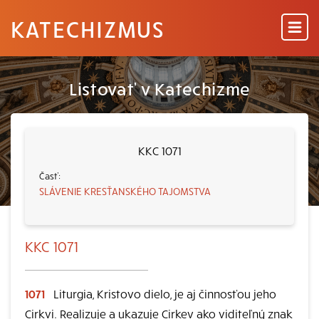
KATECHIZMUS
Listovať v Katechizme
KKC 1071
SLÁVENIE KRESŤANSKÉHO TAJOMSTVA
KKC 1071
1071
Liturgia, Kristovo dielo, je aj činnosťou jeho
Cirkvi. Realizuje a ukazuje Cirkev ako viditeľný znak