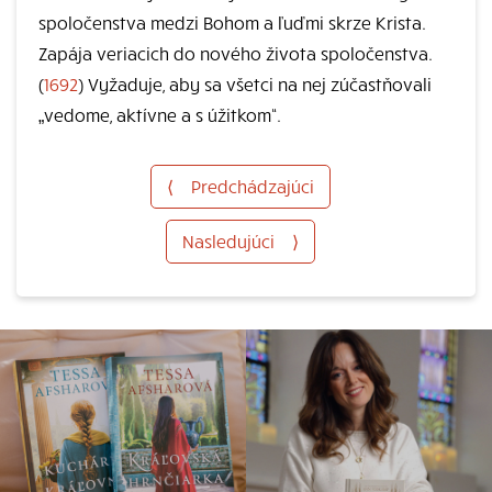
spoločenstva medzi Bohom a ľuďmi skrze Krista.
Zapája veriacich do nového života spoločenstva.
(
1692
) Vyžaduje, aby sa všetci na nej zúčastňovali
„vedome, aktívne a s úžitkom“.
⟨
Predchádzajúci
Nasledujúci
⟩