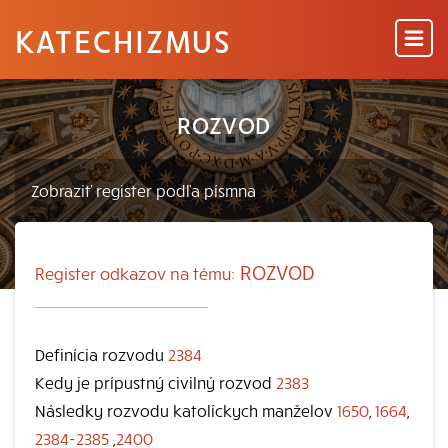
KATECHIZMUS
ROZVOD
ROZVOD
Register odkazov na tému:
Definícia rozvodu
2384
Kedy je prípustný civilný rozvod
2383
Následky rozvodu katolíckych manželov
1650
,
1664
,
2384-2385
,
2400