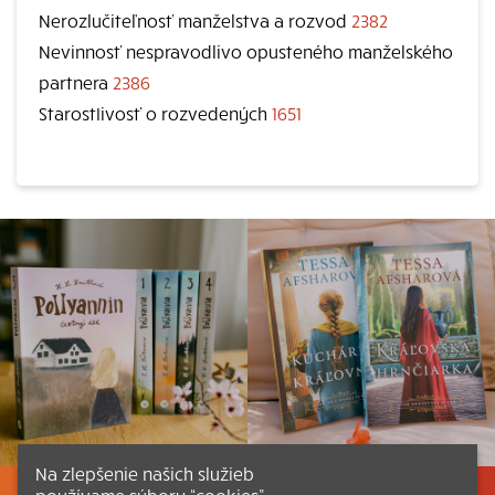
Nerozlučiteľnosť manželstva a rozvod
2382
Nevinnosť nespravodlivo opusteného manželského
partnera
2386
StarostIivosť o rozvedených
1651
Na zlepšenie našich služieb