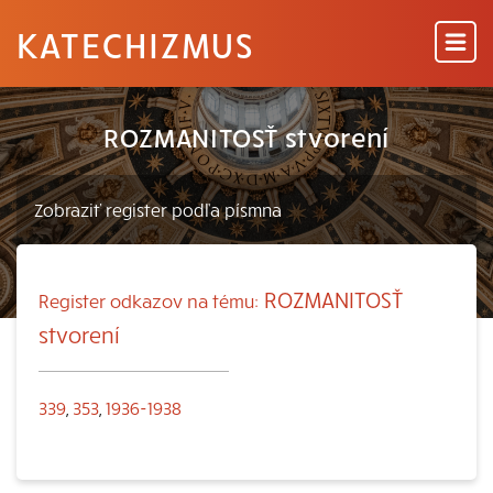
KATECHIZMUS
ROZMANITOSŤ stvorení
ROZMANITOSŤ
Register odkazov na tému:
stvorení
339
,
353
,
1936-1938