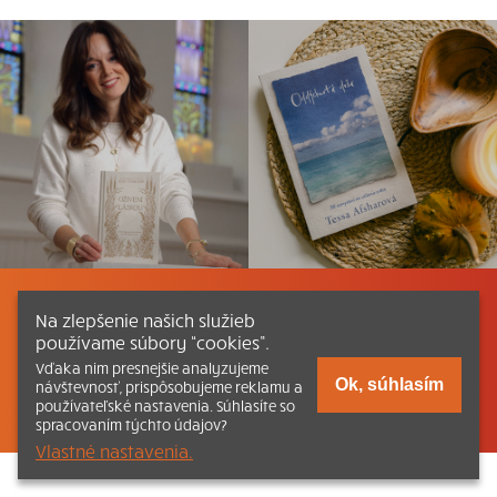
Listovať
Obsah
Dokumenty a články
Na zlepšenie našich služieb
používame súbory “cookies”.
Kontakt
Tlačená verzia Katechizmu
Vďaka nim presnejšie analyzujeme
Ok, súhlasím
návštevnosť, prispôsobujeme reklamu a
© 2026 katechizmus.sk |
Všetky práva vyhradené
| Táto stránka
používateľské nastavenia. Súhlasíte so
funguje aj vďaka kresťanskému kníhkupectvu
Kumran.sk
spracovaním týchto údajov?
Vlastné nastavenia.