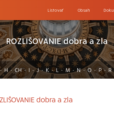
Listovať
Obsah
Doku
ROZLIŠOVANIE dobra a zla
H
CH
I
J
K
L
M
N
O
P
R
-
-
-
-
-
-
-
-
-
-
-
LIŠOVANIE dobra a zla