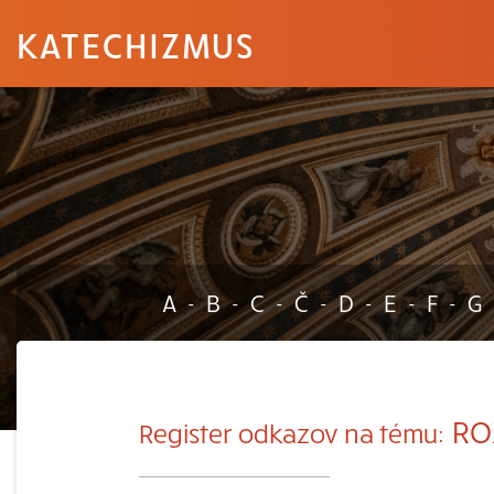
KATECHIZMUS
A
B
C
Č
D
E
F
G
-
-
-
-
-
-
-
ROZ
Register odkazov na tému: