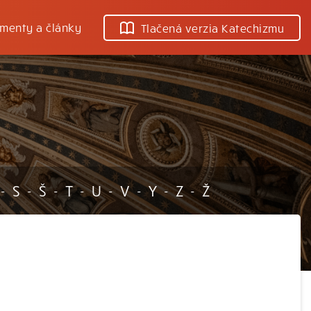
menty a články
Tlačená verzia Katechizmu
S
Š
T
U
V
Y
Z
Ž
-
-
-
-
-
-
-
-