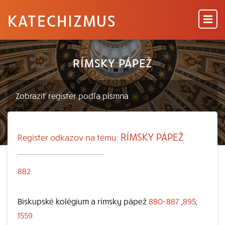
KATECHIZMUS
RÍMSKY PÁPEŽ
RÍMSKY PÁPEŽ
Register odkazov na tému:
882
Biskupské kolégium a rímsky pápež
880-887
,
895
,
1559