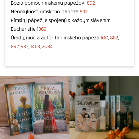
Božia pomoc rímskemu pápežovi
892
Neomylnosť rímskeho pápeža
891
Rímsky pápež je spojený s každým slávením
Eucharistie
1369
Úrady, moc a autorita rímskeho pápeža
100
,
882
,
892
,
937
,
1463
,
2034