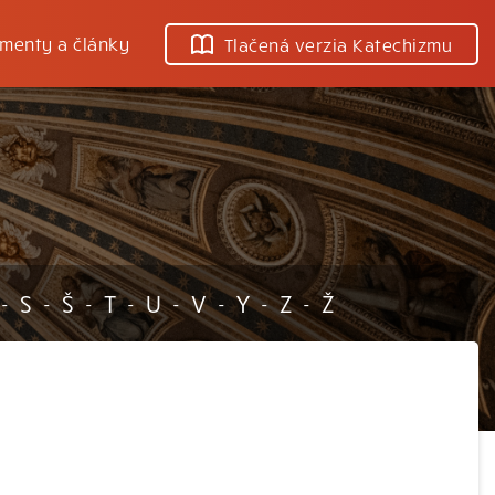
menty a články
Tlačená verzia Katechizmu
S
Š
T
U
V
Y
Z
Ž
-
-
-
-
-
-
-
-