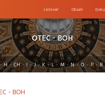
Listovať
Obsah
Doku
OTEC - BOH
H
CH
I
J
K
L
M
N
O
P
R
-
-
-
-
-
-
-
-
-
-
-
EC - BOH