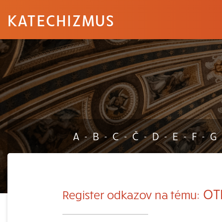
KATECHIZMUS
A
B
C
Č
D
E
F
G
-
-
-
-
-
-
-
OT
Register odkazov na tému: