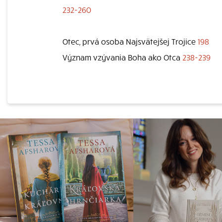
232-260
Otec, prvá osoba Najsvätejšej Trojice
198
Význam vzývania Boha ako Otca
238-239