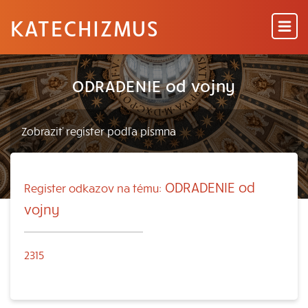
KATECHIZMUS
ODRADENIE od vojny
ODRADENIE od
Register odkazov na tému:
vojny
2315