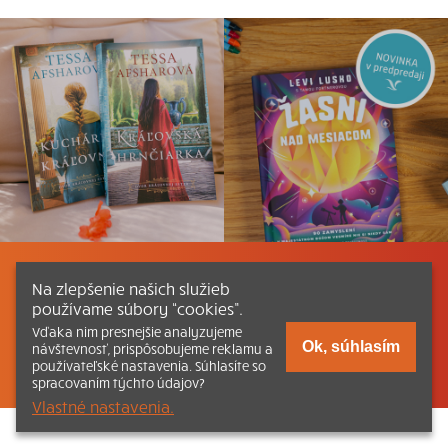
Listovať
Obsah
Dokumenty a články
Na zlepšenie našich služieb
používame súbory “cookies”.
Kontakt
Tlačená verzia Katechizmu
Vďaka nim presnejšie analyzujeme
Ok, súhlasím
návštevnosť, prispôsobujeme reklamu a
© 2026 katechizmus.sk |
Všetky práva vyhradené
| Táto stránka
používateľské nastavenia. Súhlasíte so
funguje aj vďaka kresťanskému kníhkupectvu
Kumran.sk
spracovaním týchto údajov?
Vlastné nastavenia.