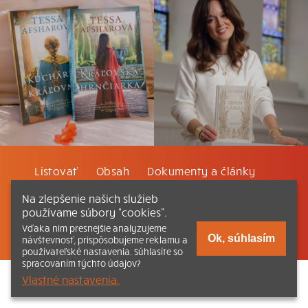
Listovať
Obsah
Dokumenty a články
Na zlepšenie našich služieb
Kontakt
Tlačená verzia Katechizmu
používame súbory “cookies”.
Vďaka nim presnejšie analyzujeme
© 2026 katechizmus.sk |
Všetky práva vyhradené
| Táto stránka
Ok, súhlasím
návštevnosť, prispôsobujeme reklamu a
funguje aj vďaka kresťanskému kníhkupectvu
Kumran.sk
používateľské nastavenia. Súhlasíte so
spracovaním týchto údajov?
Vlastné nastavenia.