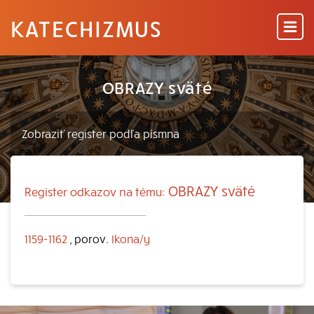
KATECHIZMUS
OBRAZY sväté
OBRAZY sväté
Register odkazov na tému:
1159-1162
, porov.
Ikona/y