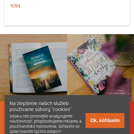
1094
Na zlepšenie našich služieb
používame súbory “cookies”.
Listovať
Obsah
Dokumenty a články
Vďaka nim presnejšie analyzujeme
Ok, súhlasím
návštevnosť, prispôsobujeme reklamu a
používateľské nastavenia. Súhlasíte so
Kontakt
Tlačená verzia Katechizmu
spracovaním týchto údajov?