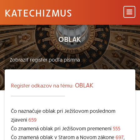
KATECHIZMUS
OBLAK
OBLAK
Register odkazov na tému:
Čo naznačuje oblak pri Ježišovom poslednom
zjavení
659
Čo znamená oblak pri Ježišovom premenení
555
Čo znamená oblak v Starom a Novom zákone
697
,