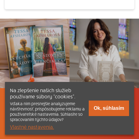
Na zlepšenie našich služieb
používame súbory “cookies”.
Listovať
Obsah
Dokumenty a články
Vďaka nim presnejšie analyzujeme
Ok, súhlasím
návštevnosť, prispôsobujeme reklamu a
používateľské nastavenia. Súhlasíte so
Kontakt
Tlačená verzia Katechizmu
spracovaním týchto údajov?
Vlastné nastavenia.
© 2026 katechizmus.sk |
Všetky práva vyhradené
| Táto stránka
funguje aj vďaka kresťanskému kníhkupectvu
Kumran.sk