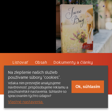
Listovať
Obsah
Dokumenty a články
Na zlepšenie našich služieb
Kontakt
Tlačená verzia Katechizmu
používame súbory “cookies”.
Vďaka nim presnejšie analyzujeme
© 2026 katechizmus.sk |
Všetky práva vyhradené
| Táto stránka
Ok, súhlasím
návštevnosť, prispôsobujeme reklamu a
funguje aj vďaka kresťanskému kníhkupectvu
Kumran.sk
používateľské nastavenia. Súhlasíte so
spracovaním týchto údajov?
Vlastné nastavenia.