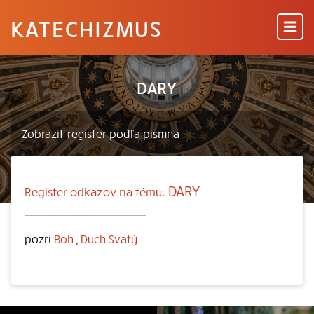
KATECHIZMUS
DARY
DARY
Register odkazov na tému:
pozri
Boh
,
Duch Svätý