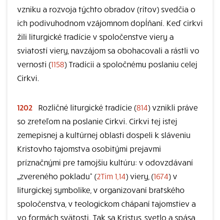
vzniku a rozvoja týchto obradov (rítov) svedčia o
ich podivuhodnom vzájomnom dopĺňaní. Keď cirkvi
žili liturgické tradície v spoločenstve viery a
sviatostí viery, navzájom sa obohacovali a rástli vo
vernosti (
1158
) Tradícii a spoločnému poslaniu celej
Cirkvi.
1202
Rozličné liturgické tradície (
814
) vznikli práve
so zreteľom na poslanie Cirkvi. Cirkvi tej istej
zemepisnej a kultúrnej oblasti dospeli k sláveniu
Kristovho tajomstva osobitými prejavmi
príznačnými pre tamojšiu kultúru: v odovzdávaní
„zvereného pokladu“ (
2Tim 1,14
) viery, (
1674
) v
liturgickej symbolike, v organizovaní bratského
spoločenstva, v teologickom chápaní tajomstiev a
vo formách svätosti. Tak sa Kristus, svetlo a spása