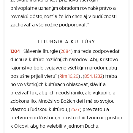
právoplatne uznaným obradom rovnaké právo a
rovnakú dôstojnosť a že ich chce aj v budúcnosti
zachovať a všemožne podporovať.“
LITURGIA A KULTÚRY
1204
Slávenie liturgie (
2684
) má teda zodpovedať
duchu a kultúre rozličných národov. Aby Kristovo
tajomstvo bolo „vyjavené všetkým národom, aby
poslušne prijali vieru“ (
Rim 16,26
) , (
854, 1232
) treba
ho vo všetkých kultúrach ohlasovať, sláviť a
prežívať tak, aby ich neodstránilo, ale vykúpilo a
zdokonalilo. Množstvo Božích detí má so svojou
vlastnou ľudskou kultúrou, (
2527
) prevzatou a
pretvorenou Kristom, a prostredníctvom nej prístup
k Otcovi, aby ho velebili v jednom Duchu.