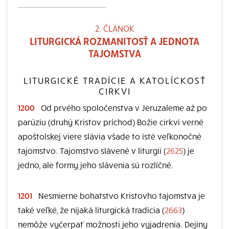
2. ČLÁNOK
LITURGICKÁ ROZMANITOSŤ A JEDNOTA
TAJOMSTVA
LITURGICKÉ TRADÍCIE A KATOLÍCKOSŤ
CIRKVI
1200
Od prvého spoločenstva v Jeruzaleme až po
parúziu (druhý Kristov príchod) Božie cirkvi verné
apoštolskej viere slávia všade to isté veľkonočné
tajomstvo. Tajomstvo slávené v liturgii (
2625
) je
jedno, ale formy jeho slávenia sú rozličné.
1201
Nesmierne bohatstvo Kristovho tajomstva je
také veľké, že nijaká liturgická tradícia (
2663
)
nemôže vyčerpať možnosti jeho vyjadrenia. Dejiny