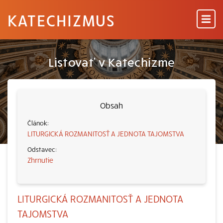
KATECHIZMUS
Listovať v Katechizme
Obsah
LITURGICKÁ ROZMANITOSŤ A JEDNOTA TAJOMSTVA
Zhrnutie
LITURGICKÁ ROZMANITOSŤ A JEDNOTA
TAJOMSTVA