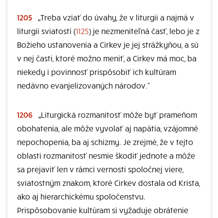
1205
„Treba vziať do úvahy, že v liturgii a najmä v
liturgii sviatostí (
1125
) je nezmeniteľná časť, lebo je z
Božieho ustanovenia a Cirkev je jej strážkyňou, a sú
v nej časti, ktoré možno meniť, a Cirkev má moc, ba
niekedy i povinnosť prispôsobiť ich kultúram
nedávno evanjelizovaných národov.“
1206
„Liturgická rozmanitosť môže byť prameňom
obohatenia, ale môže vyvolať aj napätia, vzájomné
nepochopenia, ba aj schizmy. Je zrejmé, že v tejto
oblasti rozmanitosť nesmie škodiť jednote a môže
sa prejaviť len v rámci vernosti spoločnej viere,
sviatostným znakom, ktoré Cirkev dostala od Krista,
ako aj hierarchickému spoločenstvu.
Prispôsobovanie kultúram si vyžaduje obrátenie