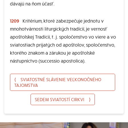
dávajú na ňom účasť.
1209
Kritérium, ktoré zabezpečuje jednotu v
mnohotvárnosti liturgických tradícií, je vernosť
apoštolskej Tradícii, t. j. spoločenstvo vo viere a vo
sviatostiach prijatých od apoštolov, spoločenstvo,
ktorého znakom a zárukou je apoštolské
nástupníctvo (successio apostolica).
⟨
SVIATOSTNÉ SLÁVENIE VEĽKONOČNÉHO
TAJOMSTVA
SEDEM SVIATOSTÍ CIRKVI
⟩