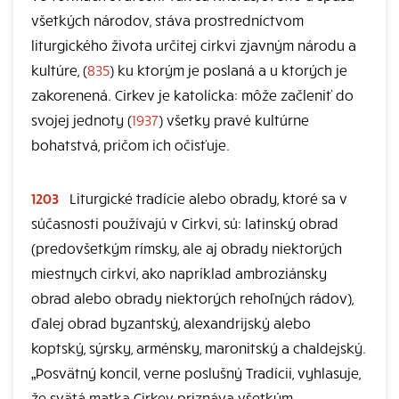
všetkých národov, stáva prostredníctvom
liturgického života určitej cirkvi zjavným národu a
kultúre, (
835
) ku ktorým je poslaná a u ktorých je
zakorenená. Cirkev je katolícka: môže začleniť do
svojej jednoty (
1937
) všetky pravé kultúrne
bohatstvá, pričom ich očisťuje.
1203
Liturgické tradície alebo obrady, ktoré sa v
súčasnosti používajú v Cirkvi, sú: latinský obrad
(predovšetkým rímsky, ale aj obrady niektorých
miestnych cirkví, ako napríklad ambroziánsky
obrad alebo obrady niektorých rehoľných rádov),
ďalej obrad byzantský, alexandrijský alebo
koptský, sýrsky, arménsky, maronitský a chaldejský.
„Posvätný koncil, verne poslušný Tradícii, vyhlasuje,
že svätá matka Cirkev priznáva všetkým