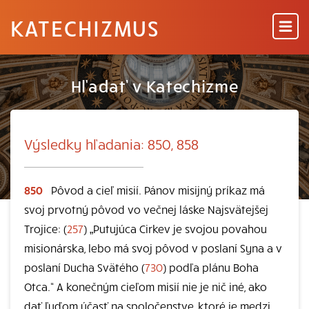
KATECHIZMUS
Hľadať v Katechizme
Výsledky hľadania: 850, 858
850
Pôvod a cieľ misií. Pánov misijný príkaz má
svoj prvotný pôvod vo večnej láske Najsvätejšej
Trojice: (
257
) „Putujúca Cirkev je svojou povahou
misionárska, lebo má svoj pôvod v poslaní Syna a v
poslaní Ducha Svätého (
730
) podľa plánu Boha
Otca.“ A konečným cieľom misií nie je nič iné, ako
dať ľuďom účasť na spoločenstve, ktoré je medzi