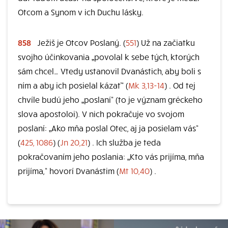
Otcom a Synom v ich Duchu lásky.
858
Ježiš je Otcov Poslaný. (
551
) Už na začiatku
svojho účinkovania „povolal k sebe tých, ktorých
sám chcel… Vtedy ustanovil Dvanástich, aby boli s
ním a aby ich posielal kázať“ (
Mk 3,13-14
) . Od tej
chvíle budú jeho „poslaní“ (to je význam gréckeho
slova apostoloi). V nich pokračuje vo svojom
poslaní: „Ako mňa poslal Otec, aj ja posielam vás“
(
425, 1086
) (
Jn 20,21
) . Ich služba je teda
pokračovaním jeho poslania: „Kto vás prijíma, mňa
prijíma,“ hovorí Dvanástim (
Mt 10,40
) .