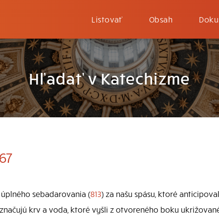
Listovať
Obsah
Doku
Hľadať v Katechizme
67
o úplného sebadarovania (
813
) za našu spásu, ktoré anticipova
naznačujú krv a voda, ktoré vyšli z otvoreného boku ukrižované