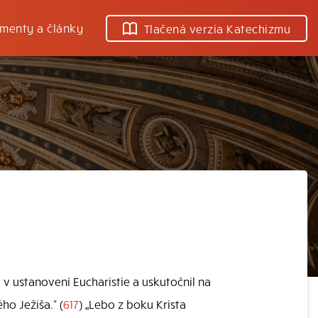
menty a články
Tlačená verzia Katechizmu
l v ustanovení Eucharistie a uskutočnil na
ho Ježiša.“ (
617
) „Lebo z boku Krista