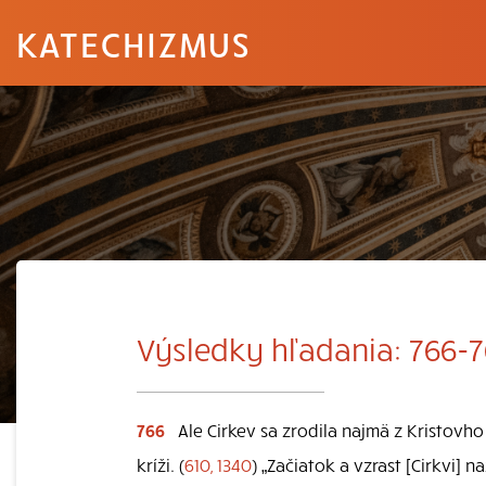
KATECHIZMUS
Výsledky hľadania: 766-7
766
Ale Cirkev sa zrodila najmä z Kristovh
kríži. (
610, 1340
) „Začiatok a vzrast [Cirkvi] 