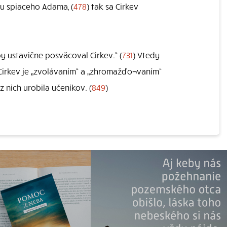
ku spiaceho Adama, (
478
) tak sa Cirkev
y ustavične posväcoval Cirkev.“ (
731
) Vtedy
 Cirkev je „zvolávaním“ a „zhromažďo¬vaním“
 nich urobila učeníkov. (
849
)