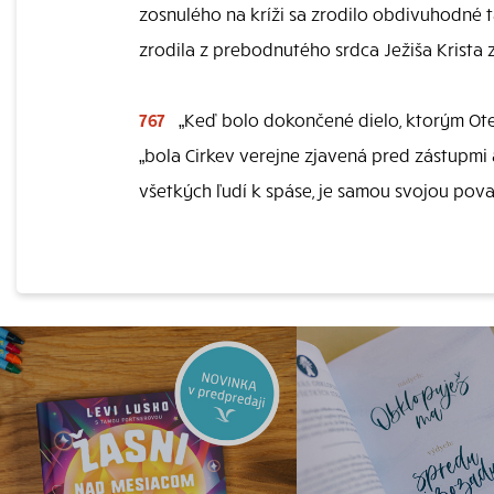
zosnulého na kríži sa zrodilo obdivuhodné t
zrodila z prebodnutého srdca Ježiša Krista z
767
„Keď bolo dokončené dielo, ktorým Otec 
„bola Cirkev verejne zjavená pred zástupmi
všetkých ľudí k spáse, je samou svojou pova