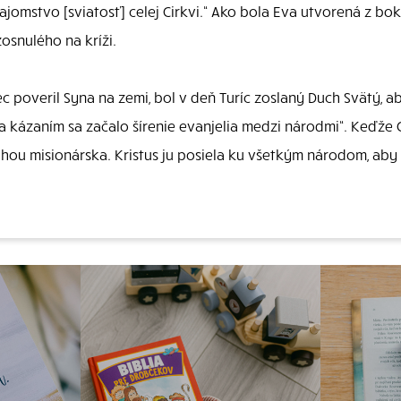
ajomstvo [sviatosť] celej Cirkvi.“ Ako bola Eva utvorená z bo
osnulého na kríži.
poveril Syna na zemi, bol v deň Turíc zoslaný Duch Svätý, ab
 a kázaním sa začalo šírenie evanjelia medzi národmi“. Keďže
hou misionárska. Kristus ju posiela ku všetkým národom, aby z