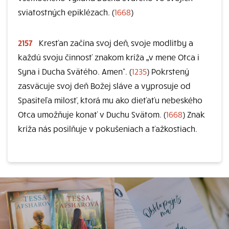
sviatostných epiklézach. (
1668
)
2157
Kresťan začína svoj deň, svoje modlitby a
každú svoju činnosť znakom kríža „v mene Otca i
Syna i Ducha Svätého. Amen“. (
1235
) Pokrstený
zasväcuje svoj deň Božej sláve a vyprosuje od
Spasiteľa milosť, ktorá mu ako dieťaťu nebeského
Otca umožňuje konať v Duchu Svätom. (
1668
) Znak
kríža nás posilňuje v pokušeniach a ťažkostiach.