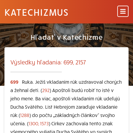
KATECHIZMUS
Hľadať v Katechizme
Výsledky hľadania: 699, 2157
699
Ruka. Ježiš vkladaním rúk uzdravoval chorých
a žehnal deti. (
292
) Apoštoli budú robiť to isté v
jeho mene. Ba viac, apoštoli vkladaním rúk udeľujú
Ducha Svätého. List Hebrejom zaraďuje vkladanie
rúk (
1288
) do počtu „základných článkov“ svojho
učenia. (
1300, 1573
) Cirkev zachovala tento znak
všemocného vyliatia Ducha Svätého vo svojich