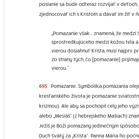
poslanie sa bude odteraz rozvíjať v deťoch,
zjednocovať ich s Kristom a dávať im žiť v 
„Pomazanie však… znamená, že medzi S
sprostredkujúceho medzi kožou tela a 
vierou dosiahnuť Krista, musí najprv p
zo strany tých, čo [pomazanie] prijímaj
vierou.“
695
Pomazanie. Symbolika pomazania olej
kresťanského života je pomazanie sviatostn
krizmou). Ale aby sa pochopil celý jeho výz
alebo „Mesiáš“ (z hebrejského Mašíach) zna
Ježiš je Boží pomazaný jedinečným spôsobom
Duch Svätý za „Krista“. Panna Mária ho počn