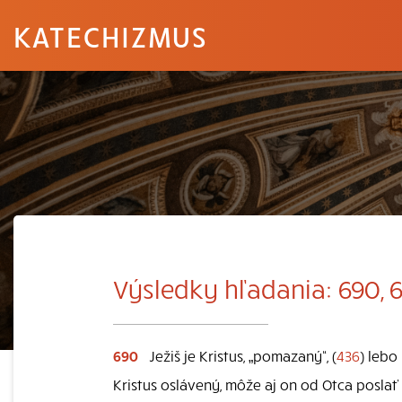
KATECHIZMUS
Výsledky hľadania: 690, 
690
Ježiš je Kristus, „pomazaný“, (
436
) lebo
Kristus oslávený, môže aj on od Otca poslať