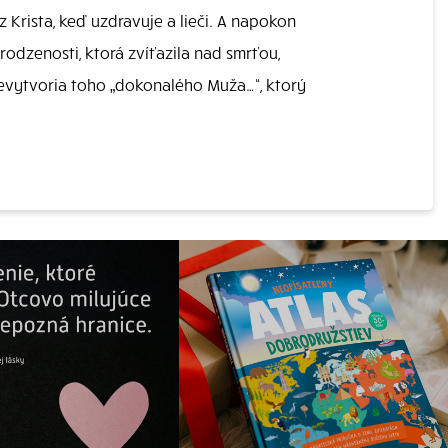
z Krista, keď uzdravuje a lieči. A napokon
irodzenosti, ktorá zvíťazila nad smrťou,
nevytvoria toho „dokonalého Muža…“, ktorý