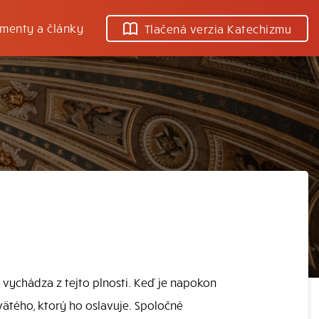
menty a články
Tlačená verzia Katechizmu
 vychádza z tejto plnosti. Keď je napokon
Svätého, ktorý ho oslavuje. Spoločné