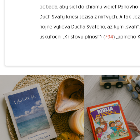
pobáda, aby šiel do chrámu vidieť Pánovho 
Duch Svätý kriesi Ježiša z mŕtvych. A tak Jež
hojne vylieva Ducha Svätého, až kým „svätí
uskutoční „Kristovu plnosť“: (
794
) „úplného 