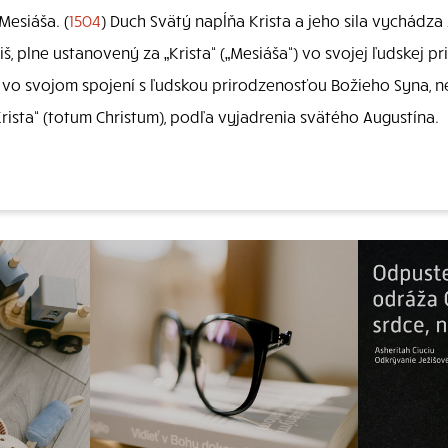
Mesiáša. (
1504
) Duch Svätý napĺňa Krista a jeho sila vychádza 
iš, plne ustanovený za „Krista“ („Mesiáša“) vo svojej ľudskej pr
“, vo svojom spojení s ľudskou prirodzenosťou Božieho Syna, 
Krista“ (totum Christum), podľa vyjadrenia svätého Augustína.