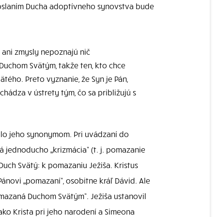
oslaním Ducha adoptívneho synovstva bude
 ani zmysly nepoznajú nič
 Duchom Svätým, takže ten, kto chce
ätého. Preto vyznanie, že Syn je Pán,
hádza v ústrety tým, čo sa približujú s
alo jeho synonymom. Pri uvádzaní do
 jednoducho „krizmácia“ (t. j. pomazanie
Duch Svätý: k pomazaniu Ježiša. Kristus
ánovi „pomazaní“, osobitne kráľ Dávid. Ale
omazaná Duchom Svätým“. Ježiša ustanovil
ako Krista pri jeho narodení a Simeona