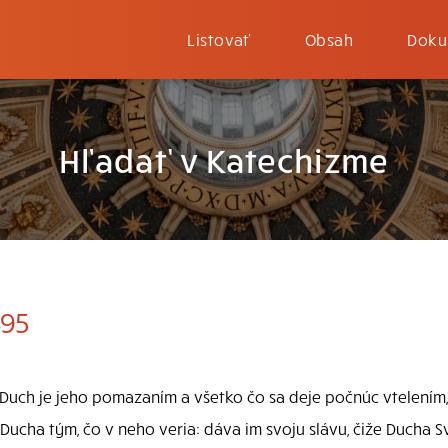
Listovať
Obsah
Doku
Hľadať v Katechizme
695
 Duch je jeho pomazaním a všetko čo sa deje počnúc vtelením,
 Ducha tým, čo v neho veria: dáva im svoju slávu, čiže Ducha 