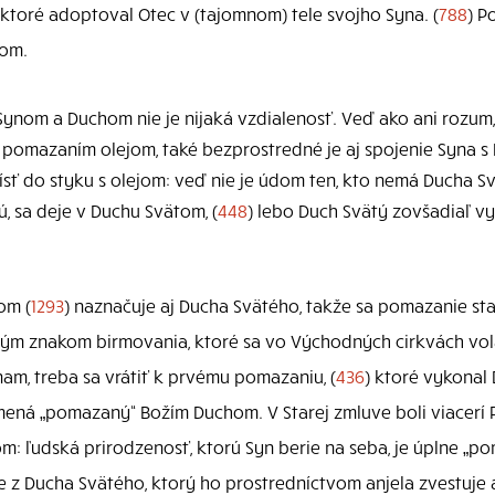
 ktoré adoptoval Otec v (tajomnom) tele svojho Syna. (
788
) P
ňom.
ynom a Duchom nie je nijaká vzdialenosť. Veď ako ani rozum,
pomazaním olejom, také bezprostredné je aj spojenie Syna s
rísť do styku s olejom: veď nie je údom ten, kto nemá Ducha Sv
ú, sa deje v Duchu Svätom, (
448
) lebo Duch Svätý zovšadiaľ vyc
om (
1293
) naznačuje aj Ducha Svätého, takže sa pomazanie st
ým znakom birmovania, ktoré sa vo Východných cirkvách volá
nam, treba sa vrátiť k prvému pomazaniu, (
436
) ktoré vykonal 
mená „pomazaný“ Božím Duchom. V Starej zmluve boli viacerí P
: ľudská prirodzenosť, ktorú Syn berie na seba, je úplne „p
e z Ducha Svätého, ktorý ho prostredníctvom anjela zvestuje 