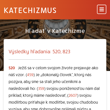
KATECHIZMUS
Hľadať v Katechizme
Výsledky hľadania: 520, 823
520
Ježiš sa v celom svojom živote prejavuje ako
náš vzor. (
459
) Je „dokonalý človek“, ktorý nás
pozýva, aby sme sa stali jeho učeníkmi a
nasledovali ho: (
359
) svojou poníženosťou nám dal
príklad, ktorý máme nasledovať, (
2607
) svojou
modlitbou priťahuje k modlitbe, svojou chudobou
vyzýva, aby sme dobrovoľne prijímali núdzu a