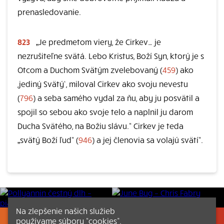
prenasledovanie.
823
„Je predmetom viery, že Cirkev… je
nezrušiteľne svätá. Lebo Kristus, Boží Syn, ktorý je s
Otcom a Duchom Svätým zvelebovaný (
459
) ako
,jediný Svätý‘, miloval Cirkev ako svoju nevestu
(
796
) a seba samého vydal za ňu, aby ju posvätil a
spojil so sebou ako svoje telo a naplnil ju darom
Ducha Svätého, na Božiu slávu.“ Cirkev je teda
„svätý Boží ľud“ (
946
) a jej členovia sa volajú svätí“.
Na zlepšenie našich služieb
používame súbory “cookies”.