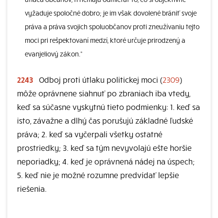
vyžaduje spoločné dobro; je im však dovolené brániť svoje
práva a práva svojich spoluobčanov proti zneužívaniu tejto
moci pri rešpektovaní medzí, ktoré určuje prirodzený a
evanjeliový zákon.“
2243
Odboj proti útlaku politickej moci (
2309
)
môže oprávnene siahnuť po zbraniach iba vtedy,
keď sa súčasne vyskytnú tieto podmienky: 1. keď sa
isto, závažne a dlhý čas porušujú základné ľudské
práva; 2. keď sa vyčerpali všetky ostatné
prostriedky; 3. keď sa tým nevyvolajú ešte horšie
neporiadky; 4. keď je oprávnená nádej na úspech;
5. keď nie je možné rozumne predvídať lepšie
riešenia.