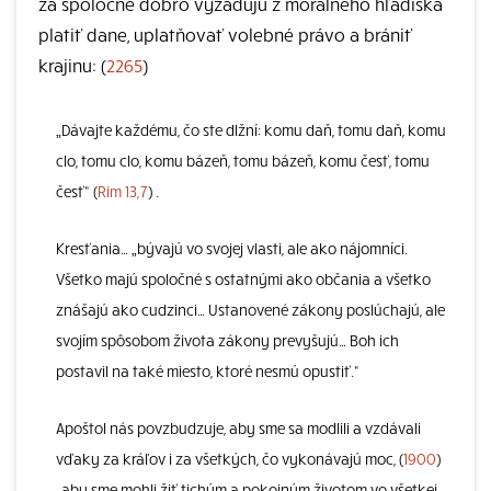
za spoločné dobro vyžadujú z morálneho hľadiska
platiť dane, uplatňovať volebné právo a brániť
krajinu: (
2265
)
„Dávajte každému, čo ste dlžní: komu daň, tomu daň, komu
clo, tomu clo, komu bázeň, tomu bázeň, komu česť, tomu
česť“ (
Rim 13,7
) .
Kresťania… „bývajú vo svojej vlasti, ale ako nájomníci.
Všetko majú spoločné s ostatnými ako občania a všetko
znášajú ako cudzinci… Ustanovené zákony poslúchajú, ale
svojím spôsobom života zákony prevyšujú… Boh ich
postavil na také miesto, ktoré nesmú opustiť.“
Apoštol nás povzbudzuje, aby sme sa modlili a vzdávali
vďaky za kráľov i za všetkých, čo vykonávajú moc, (
1900
)
„aby sme mohli žiť tichým a pokojným životom vo všetkej