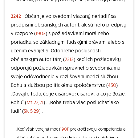
2242
Občan je vo svedomí viazaný neriadiť sa
predpismi občianskych autorít, ak sú tieto predpisy
v rozpore (
1903
) s požiadavkami morálneho
poriadku, so základnými ľudskými právami alebo s
učením evanjelia. Odopretie poslušnosti
občianskym autoritám, (
2313
) keď ich požiadavky
odporujú požiadavkám správneho svedomia, má
svoje odôvodnenie v rozlišovaní medzi službou
Bohu a službou politickému spoločenstvu: (
450
)
„Dávajte teda, čo je cisárovo; cisárovi, a čo je Božie,
Bohu“ (
Mt 22,21
) . „Boha treba viac poslúchať ako
ľudí“ (
Sk 5,29
) .
„Keď však verejná moc (
1901
) prekročí svoju kompetenciu a
utláča občanov, tí nemajú odmietať to, čo si objektívne