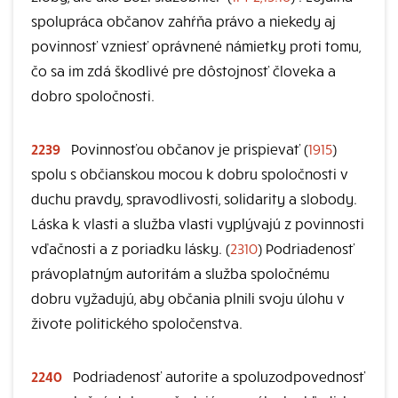
spolupráca občanov zahŕňa právo a niekedy aj
povinnosť vzniesť oprávnené námietky proti tomu,
čo sa im zdá škodlivé pre dôstojnosť človeka a
dobro spoločnosti.
2239
Povinnosťou občanov je prispievať (
1915
)
spolu s občianskou mocou k dobru spoločnosti v
duchu pravdy, spravodlivosti, solidarity a slobody.
Láska k vlasti a služba vlasti vyplývajú z povinnosti
vďačnosti a z poriadku lásky. (
2310
) Podriadenosť
právoplatným autoritám a služba spoločnému
dobru vyžadujú, aby občania plnili svoju úlohu v
živote politického spoločenstva.
2240
Podriadenosť autorite a spoluzodpovednosť