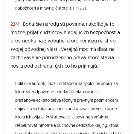
nábožnosti a mravnej čistote“ (
1Tim 2,2
) .
2241
Bohatšie národy sú povinné, nakoľko je to
možné, prijať cudzincov hľadajúcich bezpečnosť a
prostriedky na živobytie, ktoré nemôžu nájsť vo
svojej pôvodnej vlasti. Verejná moc má dbať na
zachovávanie prirodzeného práva, ktoré stavia
hosťa pod ochranu tých, čo ho prijímajú.
Politické autority môžu vzhľadom na spoločné dobro, za
ktoré sú zodpovedné, podriadiť uplatňovanie
prisťahovaleckého práva rôznym právnym podmienkam,
najmä čo sa týka povinností prisťahovalcov voči krajine,
ktorá ich prijala. Prisťahovalec je povinný s vďakou
rešpektovať hmotné a duchovné dedičstvo krajiny, ktorá
ho prijala, poslúchať jej zákony a prispievať na jej náklady.