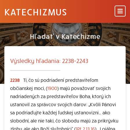
KATECHIZMUS
Hľadať v Katechizme
Výsledky hľadania: 2238-2243
2238
Tí, čo sú podriadení predstaviteľom
občianskej moci, (
1900
) majú považovať svojich
nadriadených za predstaviteľov Boha, ktorý ich
ustanovil za správcov svojich darov: „Kvôli Pánovi
sa podriaďujte každej ľudskej ustanovizni… ako
slobodní, ale nie takí, čo slobodu majú za prikrývku
zloby, ale ako Boží služobníci“ (
1Pt 2,13.16
) . Lojálna