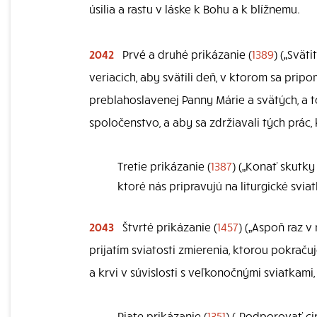
úsilia a rastu v láske k Bohu a k blížnemu.
2042
Prvé a druhé prikázanie (
1389
) („Svät
veriacich, aby svätili deň, v ktorom sa prip
preblahoslavenej Panny Márie a svätých, a t
spoločenstvo, a aby sa zdržiavali tých prác
Tretie prikázanie (
1387
) („Konať skutk
ktoré nás pripravujú na liturgické svi
2043
Štvrté prikázanie (
1457
) („Aspoň raz v
prijatím sviatosti zmierenia, ktorou pokraču
a krvi v súvislosti s veľkonočnými sviatkami
Piate prikázanie (
1351
) („Podporovať ci