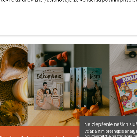
Na zlepšenie našich sl
Vďaka nim presnejšie analy
používateľské nastavenia. S