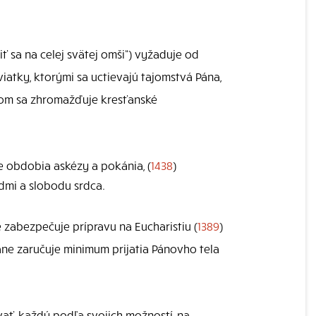
iť sa na celej svätej omši“) vyžaduje od
sviatky, ktorými sa uctievajú tajomstvá Pána,
rom sa zhromažďuje kresťanské
e obdobia askézy a pokánia, (
1438
)
udmi a slobodu srdca.
e zabezpečuje prípravu na Eucharistiu (
1389
)
rane zaručuje minimum prijatia Pánovho tela
vať, každý podľa svojich možností, na