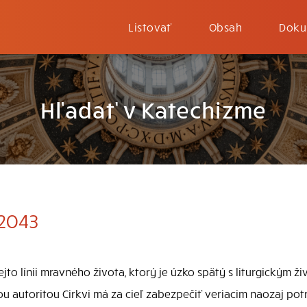
Listovať
Obsah
Doku
Hľadať v Katechizme
-2043
to línii mravného života, ktorý je úzko spätý s liturgickým ži
u autoritou Cirkvi má za cieľ zabezpečiť veriacim naozaj p