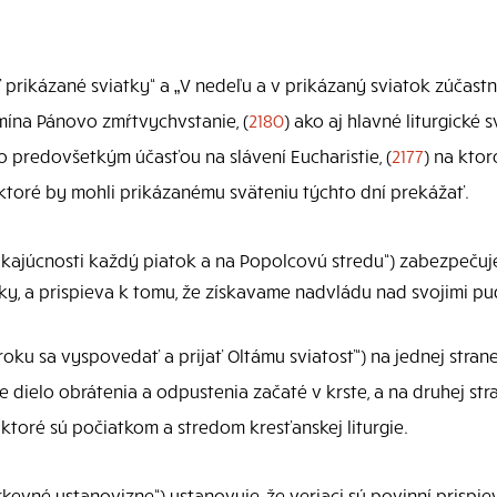
iť prikázané sviatky“ a „V nedeľu a v prikázaný sviatok zúčastn
omína Pánovo zmŕtvychvstanie, (
2180
) ako aj hlavné liturgické 
o predovšetkým účasťou na slávení Eucharistie, (
2177
) na kto
, ktoré by mohli prikázanému sväteniu týchto dní prekážať.
y kajúcnosti každý piatok a na Popolcovú stredu“) zabezpečuj
atky, a prispieva k tomu, že získavame nadvládu nad svojimi p
 roku sa vyspovedať a prijať Oltámu sviatosť“) na jednej stran
je dielo obrátenia a odpustenia začaté v krste, a na druhej st
, ktoré sú počiatkom a stredom kresťanskej liturgie.
rkevné ustanovizne“) ustanovuje, že veriaci sú povinní prispie