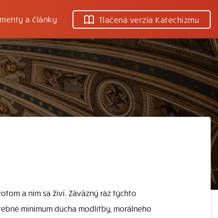
menty a články
Tlačená verzia Katechizmu
votom a ním sa živí. Záväzný ráz týchto
otrebné minimum ducha modlitby, morálneho