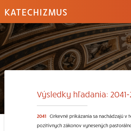
KATECHIZMUS
Výsledky hľadania: 2041
2041
Cirkevné prikázania sa nachádzajú v tej
pozitívnych zákonov vynesených pastorálno