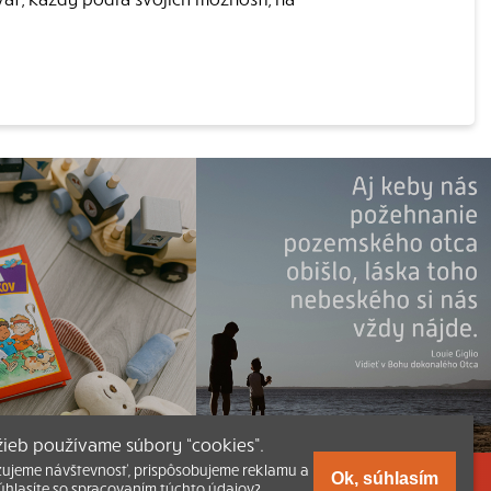
užieb používame súbory “cookies”.
zujeme návštevnosť, prispôsobujeme reklamu a
Ok, súhlasím
úhlasíte so spracovaním týchto údajov?