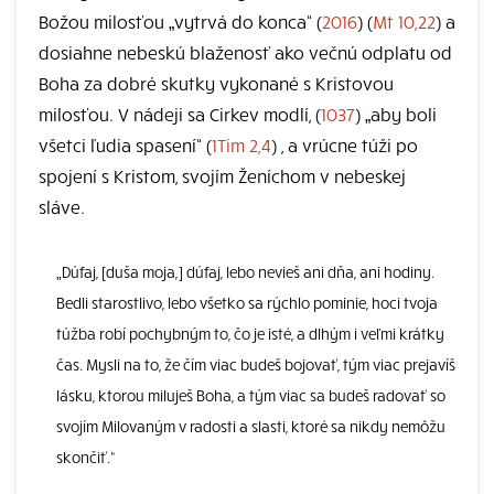
Božou milosťou „vytrvá do konca“ (
2016
) (
Mt 10,22
) a
dosiahne nebeskú blaženosť ako večnú odplatu od
Boha za dobré skutky vykonané s Kristovou
milosťou. V nádeji sa Cirkev modlí, (
1037
) „aby boli
všetci ľudia spasení“ (
1Tim 2,4
) , a vrúcne túži po
spojení s Kristom, svojím Ženíchom v nebeskej
sláve.
„Dúfaj, [duša moja,] dúfaj, lebo nevieš ani dňa, ani hodiny.
Bedli starostlivo, lebo všetko sa rýchlo pominie, hoci tvoja
túžba robí pochybným to, čo je isté, a dlhým i veľmi krátky
čas. Mysli na to, že čím viac budeš bojovať, tým viac prejavíš
lásku, ktorou miluješ Boha, a tým viac sa budeš radovať so
svojím Milovaným v radosti a slasti, ktoré sa nikdy nemôžu
skončiť.“