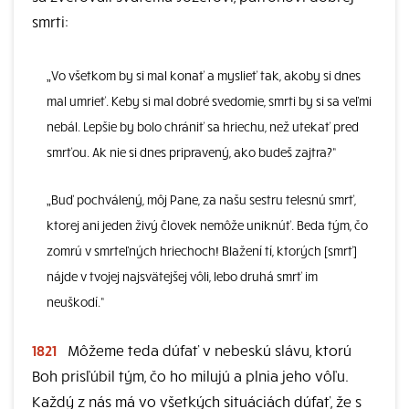
smrti:
„Vo všetkom by si mal konať a myslieť tak, akoby si dnes
mal umrieť. Keby si mal dobré svedomie, smrti by si sa veľmi
nebál. Lepšie by bolo chrániť sa hriechu, než utekať pred
smrťou. Ak nie si dnes pripravený, ako budeš zajtra?“
„Buď pochválený, môj Pane, za našu sestru telesnú smrť,
ktorej ani jeden živý človek nemôže uniknúť. Beda tým, čo
zomrú v smrteľných hriechoch! Blažení tí, ktorých [smrť]
nájde v tvojej najsvätejšej vôli, lebo druhá smrť im
neuškodí.“
1821
Môžeme teda dúfať v nebeskú slávu, ktorú
Boh prisľúbil tým, čo ho milujú a plnia jeho vôľu.
Každý z nás má vo všetkých situáciách dúfať, že s