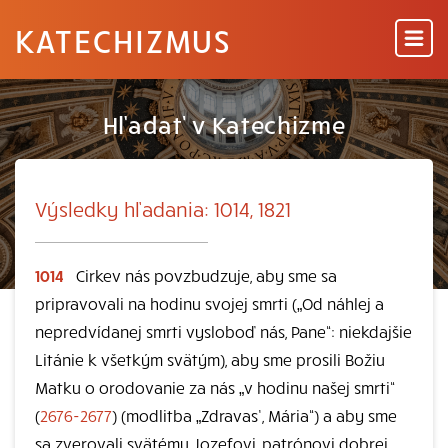
KATECHIZMUS
Hľadať v Katechizme
Výsledky hľadania: 1014, 1821
1014
Cirkev nás povzbudzuje, aby sme sa
pripravovali na hodinu svojej smrti („Od náhlej a
nepredvídanej smrti vysloboď nás, Pane“: niekdajšie
Litánie k všetkým svätým), aby sme prosili Božiu
Matku o orodovanie za nás „v hodinu našej smrti“
(
2676-2677
) (modlitba „Zdravas’, Mária“) a aby sme
sa zverovali svätému Jozefovi, patrónovi dobrej