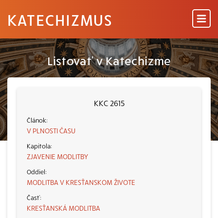
KATECHIZMUS
Listovať v Katechizme
KKC 2615
V PLNOSTI ČASU
ZJAVENIE MODLITBY
MODLITBA V KRESŤANSKOM ŽIVOTE
KRESŤANSKÁ MODLITBA