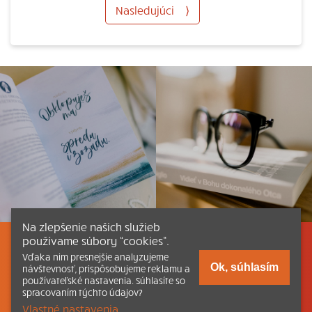
Nasledujúci
⟩
Na zlepšenie našich služieb
používame súbory “cookies”.
Listovať
Obsah
Dokumenty a články
Vďaka nim presnejšie analyzujeme
Ok, súhlasím
návštevnosť, prispôsobujeme reklamu a
používateľské nastavenia. Súhlasíte so
Kontakt
Tlačená verzia Katechizmu
spracovaním týchto údajov?
Vlastné nastavenia.
© 2026 katechizmus.sk |
Všetky práva vyhradené
| Táto stránka