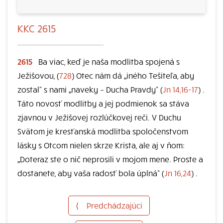
KKC 2615
2615
Ba viac, keď je naša modlitba spojená s
Ježišovou, (
728
) Otec nám dá „iného Tešiteľa, aby
zostal“ s nami „naveky – Ducha Pravdy“ (
Jn 14,16-17
) .
Táto novosť modlitby a jej podmienok sa stáva
zjavnou v Ježišovej rozlúčkovej reči. V Duchu
Svätom je kresťanská modlitba spoločenstvom
lásky s Otcom nielen skrze Krista, ale aj v ňom:
„Doteraz ste o nič neprosili v mojom mene. Proste a
dostanete, aby vaša radosť bola úplná“ (
Jn 16,24
) .
⟨
Predchádzajúci