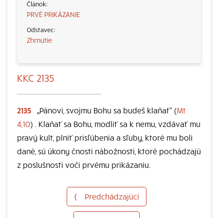
PRVÉ PRIKÁZANIE
Zhrnutie
KKC 2135
2135
„Pánovi, svojmu Bohu sa budeš klaňať“ (
Mt
4,10
) . Klaňať sa Bohu, modliť sa k nemu, vzdávať mu
pravý kult, plniť prisľúbenia a sľuby, ktoré mu boli
dané, sú úkony čnosti nábožnosti, ktoré pochádzajú
z poslušnosti voči prvému prikázaniu.
⟨
Predchádzajúci