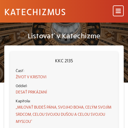
KATECHIZMUS
Listovať v Katechizme
KKC 2135
ŽIVOT V KRISTOVI
DESAŤ PRIKÁZANÍ
„MILOVAŤ BUDEŠ PÁNA, SVOJHO BOHA, CELÝM SVOJÍM
SRDCOM, CELOU SVOJOU DUŠOU A CELOU SVOJOU
MYSĽOU“