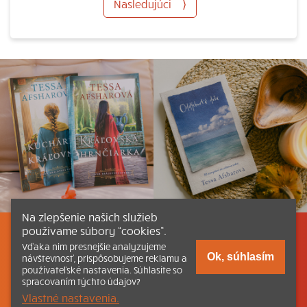
Nasledujúci
⟩
Na zlepšenie našich služieb
používame súbory “cookies”.
Listovať
Obsah
Dokumenty a články
Vďaka nim presnejšie analyzujeme
Ok, súhlasím
návštevnosť, prispôsobujeme reklamu a
používateľské nastavenia. Súhlasíte so
Kontakt
Tlačená verzia Katechizmu
spracovaním týchto údajov?
Vlastné nastavenia.
© 2026 katechizmus.sk |
Všetky práva vyhradené
| Táto stránka