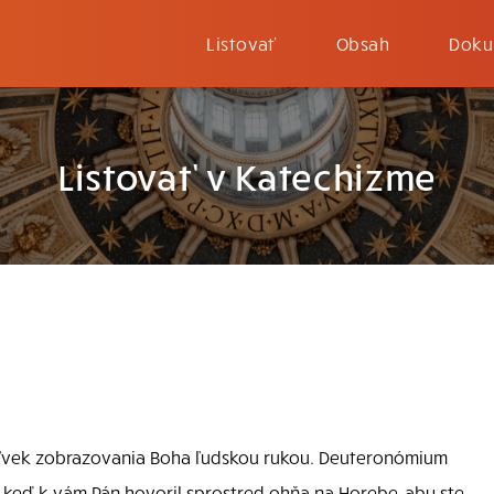
Listovať
Obsah
Doku
Listovať v Katechizme
ľvek zobrazovania Boha ľudskou rukou. Deuteronómium
u, keď k vám Pán hovoril sprostred ohňa na Horebe, aby ste