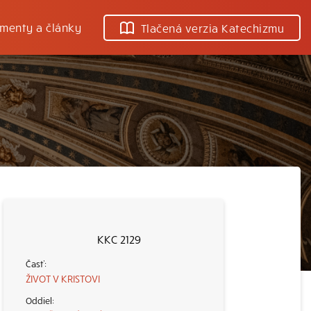
menty a články
Tlačená verzia Katechizmu
KKC 2129
ŽIVOT V KRISTOVI