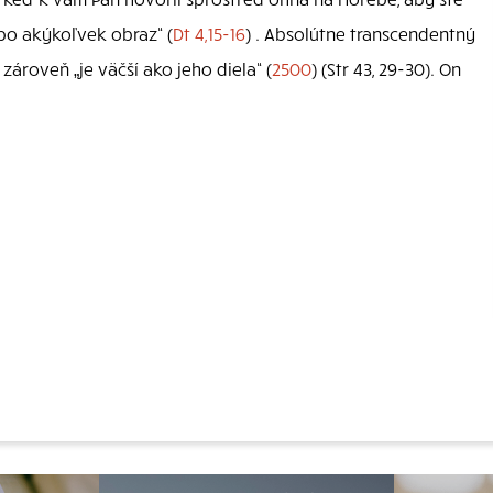
ebo akýkoľvek obraz“ (
Dt 4,15-16
) . Absolútne transcendentný
e zároveň „je väčší ako jeho diela“ (
2500
) (Str 43, 29-30). On