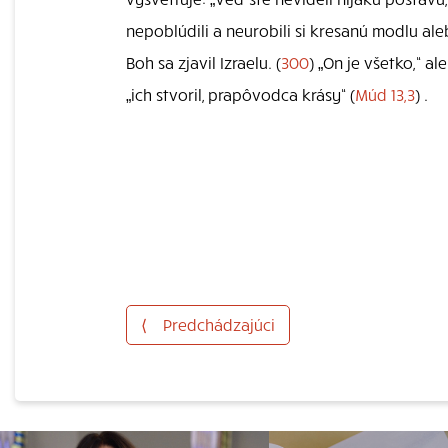
nepoblúdili a neurobili si kresanú modlu al
Boh sa zjavil Izraelu. (
300
) „On je všetko,“ al
„ich stvoril, prapôvodca krásy“ (
Múd 13,3
) .
⟨
Predchádzajúci