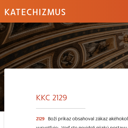
KATECHIZMUS
KKC 2129
2129
Boží príkaz obsahoval zákaz akéhoko
vysvetľuje: „Veď ste nevideli nijakú postav