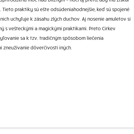
. Tieto praktiky sú ešte odsúdeniahodnejšie, keď sú spojené
nich uchyľuje k zásahu zlých duchov. Aj nosenie amuletov si
ený s vešteckými a magickými praktikami. Preto Cirkev
chyľovanie sa k tzv. tradičným spôsobom liečenia
i zneužívanie dôverčivosti iných.