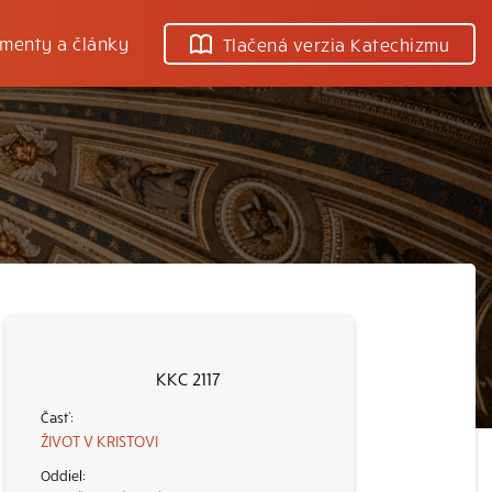
menty a články
Tlačená verzia Katechizmu
KKC 2117
ŽIVOT V KRISTOVI