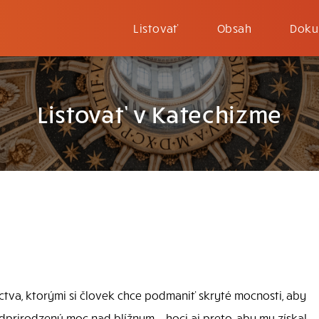
Listovať
Obsah
Doku
Listovať v Katechizme
tva, ktorými si človek chce podmaniť skryté mocnosti, aby
adprirodzenú moc nad blížnym – hoci aj preto, aby mu získal