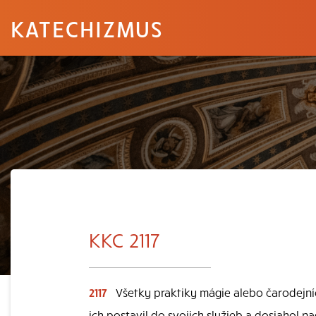
KATECHIZMUS
KKC 2117
2117
Všetky praktiky mágie alebo čarodejníc
ich postavil do svojich služieb a dosiahol n