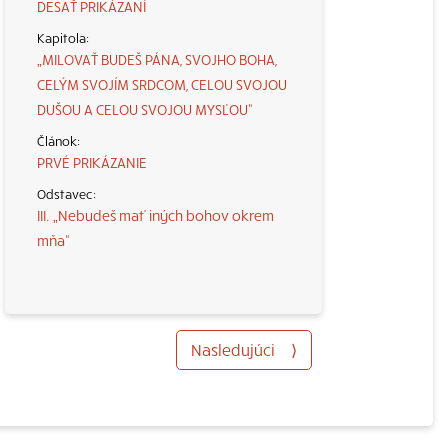
DESAŤ PRIKÁZANÍ
„MILOVAŤ BUDEŠ PÁNA, SVOJHO BOHA,
CELÝM SVOJÍM SRDCOM, CELOU SVOJOU
DUŠOU A CELOU SVOJOU MYSĽOU“
PRVÉ PRIKÁZANIE
III. „Nebudeš mať iných bohov okrem
mňa“
Nasledujúci
⟩