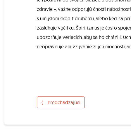
zdravie –, vážne odporujú čnosti nábožnosti
s úmyslom škodiť druhému, alebo keď sa pri 
zasluhuje výčitku. Špiritizmus je často spoj
upozorňuje veriacich, aby sa ho chránili. U
neoprávňuje ani vzývanie zlých mocností, an
⟨
Predchádzajúci