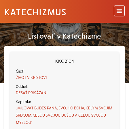
KATECHIZMUS
Listovať v Katechizme
KKC 2104
ŽIVOT V KRISTOVI
DESAŤ PRIKÁZANÍ
„MILOVAŤ BUDEŠ PÁNA, SVOJHO BOHA, CELÝM SVOJÍM
SRDCOM, CELOU SVOJOU DUŠOU A CELOU SVOJOU
MYSĽOU“