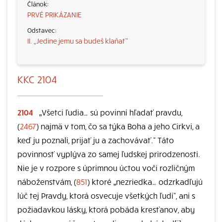
PRVÉ PRIKÁZANIE
II. „Jedine jemu sa budeš klaňať“
KKC 2104
2104
„Všetci ľudia… sú povinní hľadať pravdu,
(
2467
) najmä v tom, čo sa týka Boha a jeho Cirkvi, a
keď ju poznali, prijať ju a zachovávať.“ Táto
povinnosť vyplýva zo samej ľudskej prirodzenosti.
Nie je v rozpore s úprimnou úctou voči rozličným
náboženstvám, (
851
) ktoré „nezriedka… odzrkadľujú
lúč tej Pravdy, ktorá osvecuje všetkých ľudí“, ani s
požiadavkou lásky, ktorá pobáda kresťanov, aby