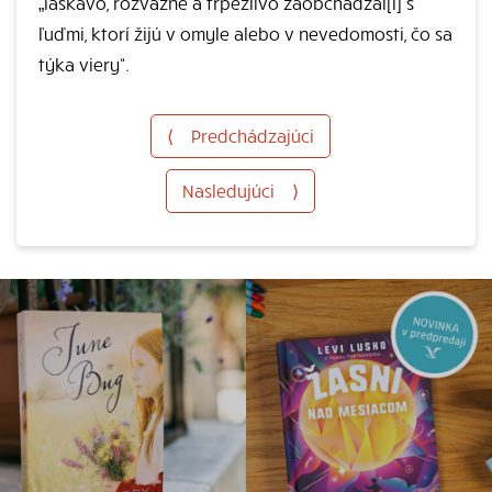
„láskavo, rozvážne a trpezlivo zaobchádzal[i] s
ľuďmi, ktorí žijú v omyle alebo v nevedomosti, čo sa
týka viery“.
⟨
Predchádzajúci
Nasledujúci
⟩