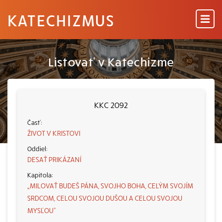
KATECHIZMUS
Listovať v Katechizme
KKC 2092
ŽIVOT V KRISTOVI
DESAŤ PRIKÁZANÍ
„MILOVAŤ BUDEŠ PÁNA, SVOJHO BOHA, CELÝM SVOJÍM
SRDCOM, CELOU SVOJOU DUŠOU A CELOU SVOJOU
MYSĽOU“