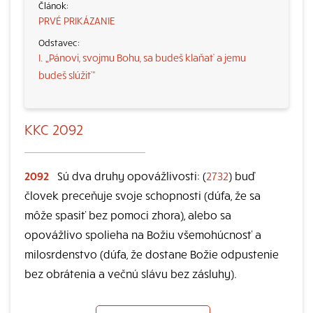
PRVÉ PRIKÁZANIE
I. „Pánovi, svojmu Bohu, sa budeš klaňať a jemu
budeš slúžiť“
KKC 2092
2092
Sú dva druhy opovážlivosti: (
2732
) buď
človek preceňuje svoje schopnosti (dúfa, že sa
môže spasiť bez pomoci zhora), alebo sa
opovážlivo spolieha na Božiu všemohúcnosť a
milosrdenstvo (dúfa, že dostane Božie odpustenie
bez obrátenia a večnú slávu bez zásluhy).