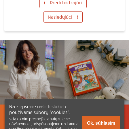
⟨
Predchádzajúci
Nasledujúci
⟩
Na zlepšenie našich služieb
používame súbory “cookies”.
Listovať
Obsah
Dokumenty a články
Vďaka nim presnejšie analyzujeme
Ok, súhlasím
návštevnosť, prispôsobujeme reklamu a
používateľské nastavenia. Súhlasíte so