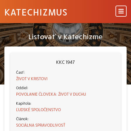
KATECHIZMUS
Listovať v Katechizme
KKC 1947
ŽIVOT V KRISTOVI
POVOLANIE ČLOVEKA: ŽIVOT V DUCHU
ĽUDSKÉ SPOLOČENSTVO
SOCIÁLNA SPRAVODLIVOSŤ