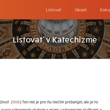
Listovať
Obsah
Doku
Listovať v Katechizme
ivot. (
1936
) Ten nie je pre ňu niečím pridaným, ale je to
a svoje schopnosti stykom s inými, vzájomnými službami a