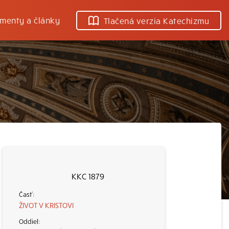
menty a články
Tlačená verzia Katechizmu
KKC 1879
ŽIVOT V KRISTOVI