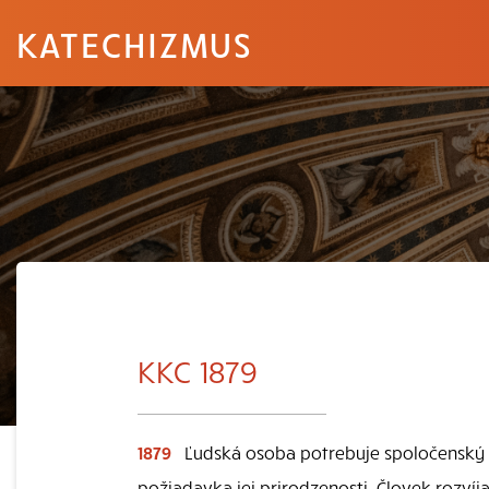
KATECHIZMUS
KKC 1879
1879
Ľudská osoba potrebuje spoločenský ž
požiadavka jej prirodzenosti. Človek rozvíj