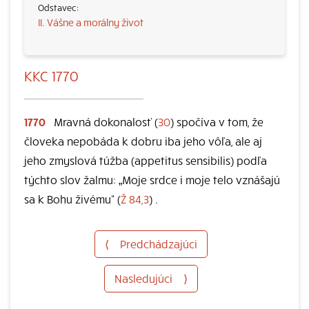
II. Vášne a morálny život
KKC 1770
1770
Mravná dokonalosť (
30
) spočíva v tom, že
človeka nepobáda k dobru iba jeho vôľa, ale aj
jeho zmyslová túžba (appetitus sensibilis) podľa
týchto slov žalmu: „Moje srdce i moje telo vznášajú
sa k Bohu živému“ (
Ž 84,3
) .
⟨
Predchádzajúci
Nasledujúci
⟩