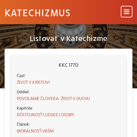
KATECHIZMUS
Listovať v Katechizme
KKC 1770
ŽIVOT V KRISTOVI
POVOLANIE ČLOVEKA: ŽIVOT V DUCHU
DÔSTOJNOSŤ ĽUDSKEJ OSOBY
MORÁLNOSŤ VÁŠNÍ