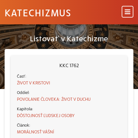
KATECHIZMUS
Listovať v Katechizme
KKC 1762
ŽIVOT V KRISTOVI
POVOLANIE ČLOVEKA: ŽIVOT V DUCHU
DÔSTOJNOSŤ ĽUDSKEJ OSOBY
MORÁLNOSŤ VÁŠNÍ