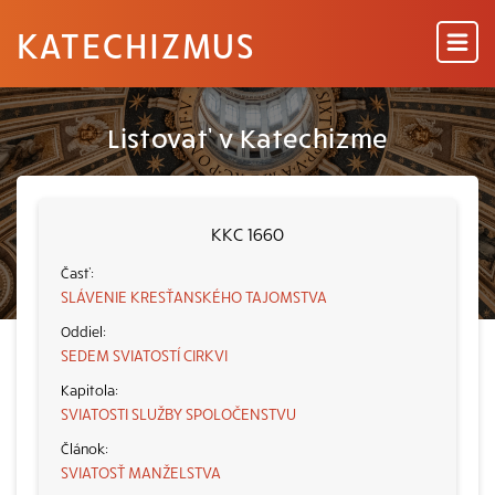
KATECHIZMUS
Listovať v Katechizme
KKC 1660
SLÁVENIE KRESŤANSKÉHO TAJOMSTVA
SEDEM SVIATOSTÍ CIRKVI
SVIATOSTI SLUŽBY SPOLOČENSTVU
SVIATOSŤ MANŽELSTVA