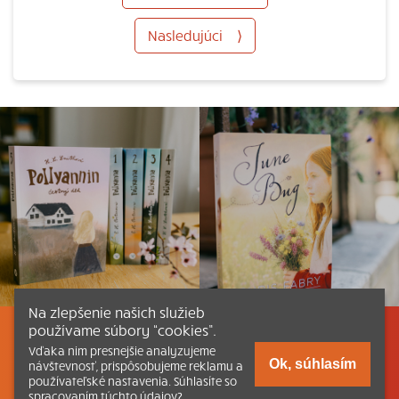
Nasledujúci
⟩
Na zlepšenie našich služieb
používame súbory “cookies”.
Listovať
Obsah
Dokumenty a články
Vďaka nim presnejšie analyzujeme
Ok, súhlasím
návštevnosť, prispôsobujeme reklamu a
používateľské nastavenia. Súhlasíte so
Kontakt
Tlačená verzia Katechizmu
spracovaním týchto údajov?