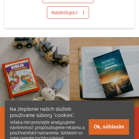
Nasledujúci
⟩
Na zlepšenie našich služieb
používame súbory “cookies”.
Listovať
Obsah
Dokumenty a články
Vďaka nim presnejšie analyzujeme
Ok, súhlasím
návštevnosť, prispôsobujeme reklamu a
používateľské nastavenia. Súhlasíte so
Kontakt
Tlačená verzia Katechizmu
spracovaním týchto údajov?