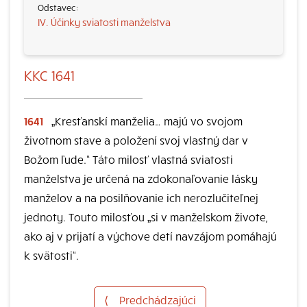
IV. Účinky sviatosti manželstva
KKC 1641
1641
„Kresťanskí manželia… majú vo svojom
životnom stave a položení svoj vlastný dar v
Božom ľude.“ Táto milosť vlastná sviatosti
manželstva je určená na zdokonaľovanie lásky
manželov a na posilňovanie ich nerozlučiteľnej
jednoty. Touto milosťou „si v manželskom živote,
ako aj v prijatí a výchove detí navzájom pomáhajú
k svätosti“.
⟨
Predchádzajúci