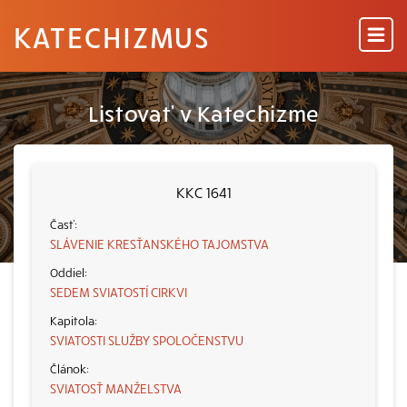
KATECHIZMUS
Listovať v Katechizme
KKC 1641
SLÁVENIE KRESŤANSKÉHO TAJOMSTVA
SEDEM SVIATOSTÍ CIRKVI
SVIATOSTI SLUŽBY SPOLOČENSTVU
SVIATOSŤ MANŽELSTVA