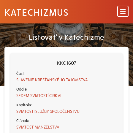
KATECHIZMUS
Listovať v Katechizme
KKC 1607
SLÁVENIE KRESŤANSKÉHO TAJOMSTVA
SEDEM SVIATOSTÍ CIRKVI
SVIATOSTI SLUŽBY SPOLOČENSTVU
SVIATOSŤ MANŽELSTVA