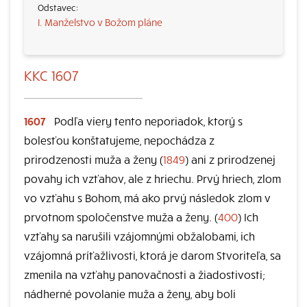
I. Manželstvo v Božom pláne
KKC 1607
1607
Podľa viery tento neporiadok, ktorý s
bolesťou konštatujeme, nepochádza z
prirodzenosti muža a ženy (
1849
) ani z prirodzenej
povahy ich vzťahov, ale z hriechu. Prvý hriech, zlom
vo vzťahu s Bohom, má ako prvý následok zlom v
prvotnom spoločenstve muža a ženy. (
400
) Ich
vzťahy sa narušili vzájomnými obžalobami, ich
vzájomná príťažlivosti, ktorá je darom Stvoriteľa, sa
zmenila na vzťahy panovačnosti a žiadostivosti;
nádherné povolanie muža a ženy, aby boli