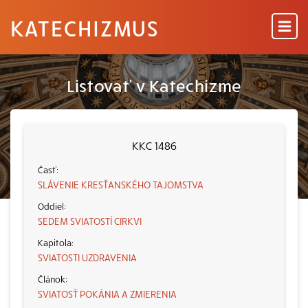
KATECHIZMUS
Listovať v Katechizme
KKC 1486
SLÁVENIE KRESŤANSKÉHO TAJOMSTVA
SEDEM SVIATOSTÍ CIRKVI
SVIATOSTI UZDRAVENIA
SVIATOSŤ POKÁNIA A ZMIERENIA