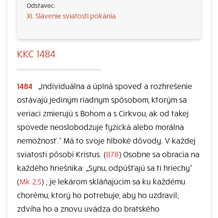
XI. Slávenie sviatosti pokánia
KKC 1484
1484
„Individuálna a úplná spoveď a rozhrešenie
ostávajú jediným riadnym spôsobom, ktorým sa
veriaci zmierujú s Bohom a s Cirkvou, ak od takej
spovede neoslobodzuje fyzická alebo morálna
nemožnosť.“ Má to svoje hlboké dôvody. V každej
sviatosti pôsobí Kristus. (
878
) Osobne sa obracia na
každého hriešnika: „Synu, odpúšťajú sa ti hriechy“
(
Mk 2,5
) ; je lekárom skláňajúcim sa ku každému
chorému, ktorý ho potrebuje, aby ho uzdravil;
zdvíha ho a znovu uvádza do bratského