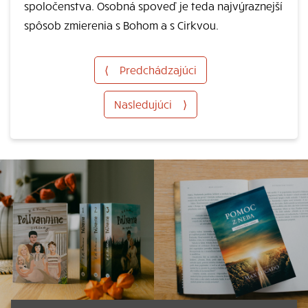
spoločenstva. Osobná spoveď je teda najvýraznejší
spôsob zmierenia s Bohom a s Cirkvou.
⟨
Predchádzajúci
Nasledujúci
⟩