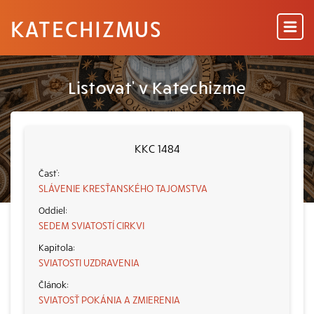
KATECHIZMUS
Listovať v Katechizme
KKC 1484
SLÁVENIE KRESŤANSKÉHO TAJOMSTVA
SEDEM SVIATOSTÍ CIRKVI
SVIATOSTI UZDRAVENIA
SVIATOSŤ POKÁNIA A ZMIERENIA