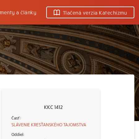
menty a články
Tlačená verzia Katechizmu
KKC 1412
SLÁVENIE KRESŤANSKÉHO TAJOMSTVA