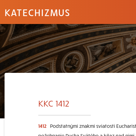
KATECHIZMUS
KKC 1412
1412
Podstatnými znakmi sviatosti Eucharisti
požehnanie Ducha Svätého a kňaz nad nimi v