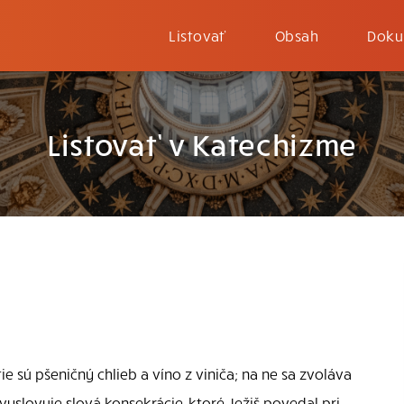
Listovať
Obsah
Doku
Listovať v Katechizme
e sú pšeničný chlieb a víno z viniča; na ne sa zvoláva
yslovuje slová konsekrácie, ktoré Ježiš povedal pri