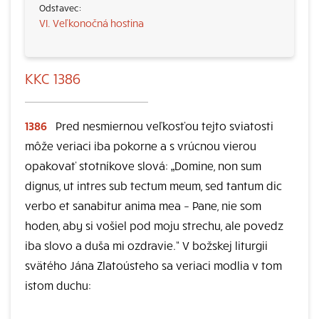
VI. Veľkonočná hostina
KKC 1386
1386
Pred nesmiernou veľkosťou tejto sviatosti
môže veriaci iba pokorne a s vrúcnou vierou
opakovať stotníkove slová: „Domine, non sum
dignus, ut intres sub tectum meum, sed tantum dic
verbo et sanabitur anima mea – Pane, nie som
hoden, aby si vošiel pod moju strechu, ale povedz
iba slovo a duša mi ozdravie.“ V božskej liturgii
svätého Jána Zlatoústeho sa veriaci modlia v tom
istom duchu: