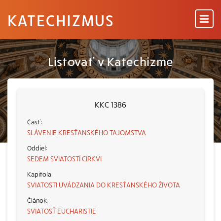
KATECHIZMUS
Listovať v Katechizme
KKC 1386
SLÁVENIE KRESŤANSKÉHO TAJOMSTVA
SEDEM SVIATOSTÍ CIRKVI
SVIATOSTI UVÁDZANIA DO KRESŤANSKÉHO ŽIVOTA
SVIATOSŤ EUCHARISTIE