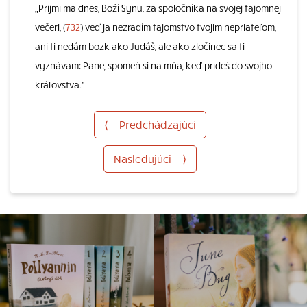
„Prijmi ma dnes, Boží Synu, za spoločníka na svojej tajomnej
večeri, (
732
) veď ja nezradím tajomstvo tvojim nepriateľom,
ani ti nedám bozk ako Judáš, ale ako zločinec sa ti
vyznávam: Pane, spomeň si na mňa, keď prídeš do svojho
kráľovstva.“
⟨
Predchádzajúci
Nasledujúci
⟩