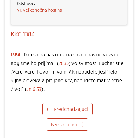
VI. Veľkonočná hostina
KKC 1384
1384
Pán sa na nás obracia s naliehavou výzvou,
aby sme ho prijímali (
2835
) vo sviatosti Eucharistie:
„Veru, veru, hovorím vám: Ak nebudete jesť telo
Syna človeka a piť jeho krv, nebudete mať v sebe
život“ (
Jn 6,53
) .
⟨
Predchádzajúci
Nasledujúci
⟩