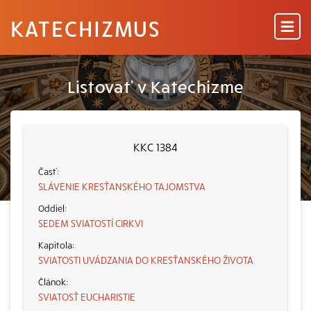
KATECHIZMUS
Listovať v Katechizme
KKC 1384
SLÁVENIE KRESŤANSKÉHO TAJOMSTVA
SEDEM SVIATOSTÍ CIRKVI
SVIATOSTI UVÁDZANIA DO KRESŤANSKÉHO ŽIVOTA
SVIATOSŤ EUCHARISTIE