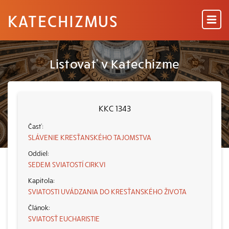
KATECHIZMUS
Listovať v Katechizme
KKC 1343
SLÁVENIE KRESŤANSKÉHO TAJOMSTVA
SEDEM SVIATOSTÍ CIRKVI
SVIATOSTI UVÁDZANIA DO KRESŤANSKÉHO ŽIVOTA
SVIATOSŤ EUCHARISTIE