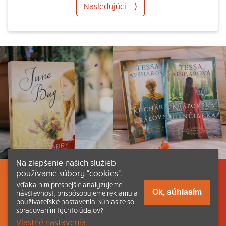
Nasledujúci
⟩
Na zlepšenie našich služieb
používame súbory “cookies”.
Listovať
Obsah
Dokumenty a články
Vďaka nim presnejšie analyzujeme
Ok, súhlasím
návštevnosť, prispôsobujeme reklamu a
používateľské nastavenia. Súhlasíte so
Kontakt
Tlačená verzia Katechizmu
spracovaním týchto údajov?
Vlastné nastavenia.
© 2026 katechizmus.sk |
Všetky práva vyhradené
| Táto stránka