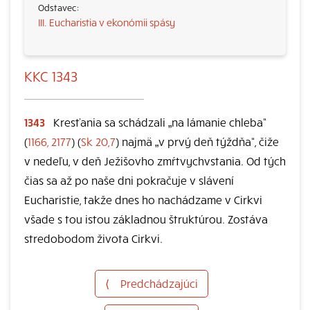
III. Eucharistia v ekonómii spásy
KKC 1343
1343
Kresťania sa schádzali „na lámanie chleba“
(
1166, 2177
) (
Sk 20,7
) najmä „v prvý deň týždňa“, čiže
v nedeľu, v deň Ježišovho zmŕtvychvstania. Od tých
čias sa až po naše dni pokračuje v slávení
Eucharistie, takže dnes ho nachádzame v Cirkvi
všade s tou istou základnou štruktúrou. Zostáva
stredobodom života Cirkvi.
⟨
Predchádzajúci