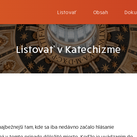
Listovať
Obsah
Doku
Listovať v Katechizme
najbežnejší tam, kde sa iba nedávno začalo hlásanie
 má v tomto prípade dôležité miesto. Keďže je uvádzaním do