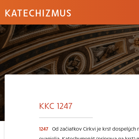
KATECHIZMUS
KKC 1247
1247
Od začiatkov Cirkvi je krst dospelých 
evanjelia. Katechumenát (príprava na krst)