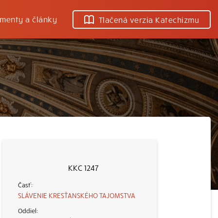
menty a články
Tlačená verzia Katechizmu
KKC 1247
SLÁVENIE KRESŤANSKÉHO TAJOMSTVA