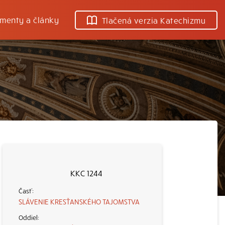
menty a články
Tlačená verzia Katechizmu
KKC 1244
SLÁVENIE KRESŤANSKÉHO TAJOMSTVA