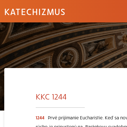
KATECHIZMUS
KKC 1244
1244
Prvé prijímanie Eucharistie. Keď sa n
rúcho, je pripustený na „Baránkovu svadobnú