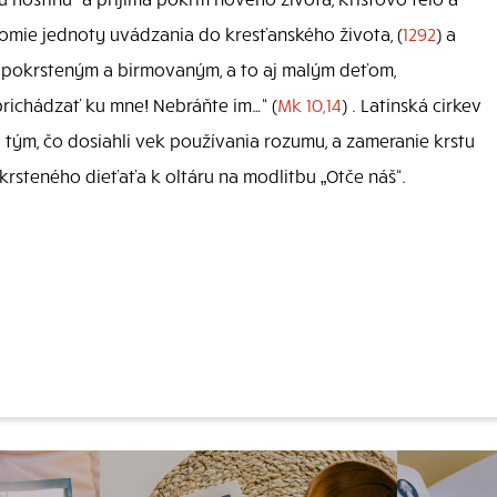
domie jednoty uvádzania do kresťanského života, (
1292
) a
opokrsteným a birmovaným, a to aj malým deťom,
prichádzať ku mne! Nebráňte im…“ (
Mk 10,14
) . Latinská cirkev
 tým, čo dosiahli vek používania rozumu, a zameranie krstu
rsteného dieťaťa k oltáru na modlitbu „Otče náš“.