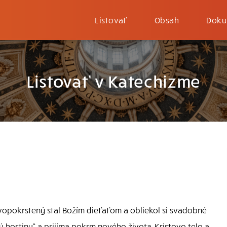
Listovať
Obsah
Doku
Listovať v Katechizme
ovopokrstený stal Božím dieťaťom a obliekol si svadobné
 hostinu“ a prijíma pokrm nového života, Kristovo telo a