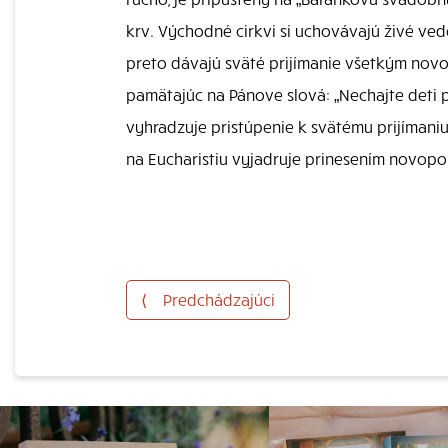
krv. Východné cirkvi si uchovávajú živé ve
preto dávajú sväté prijímanie všetkým nov
pamätajúc na Pánove slová: „Nechajte deti 
vyhradzuje pristúpenie k svätému prijímaniu
na Eucharistiu vyjadruje prinesením novopok
⟨
Predchádzajúci