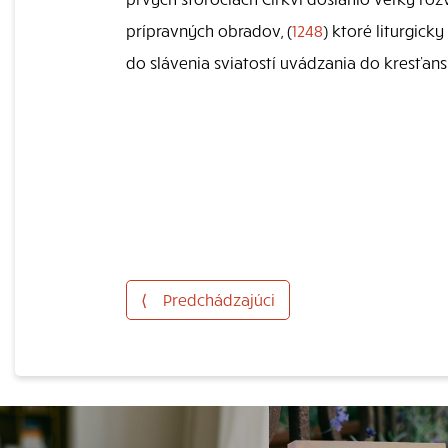
prípravných obradov, (
1248
) ktoré liturgic
do slávenia sviatostí uvádzania do kresťans
⟨
Predchádzajúci