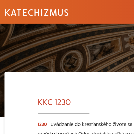
KATECHIZMUS
KKC 1230
1230
Uvádzanie do kresťanského života sa v
prvých storočiach Cirkvi dosiahlo veľký r