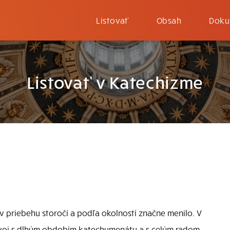
Listovať
Obsah
Doku
Listovať v Katechizme
 priebehu storočí a podľa okolností značne menilo. V
ozvoj s dlhým obdobím katechumenátu a s celým radom