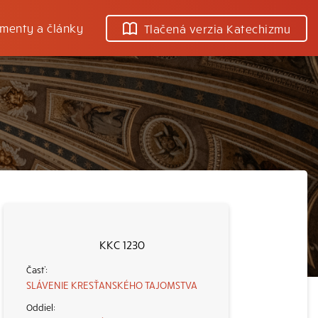
menty a články
Tlačená verzia Katechizmu
KKC 1230
SLÁVENIE KRESŤANSKÉHO TAJOMSTVA