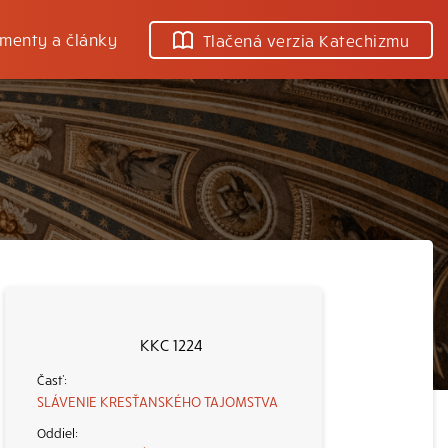
menty a články
Tlačená verzia Katechizmu
KKC 1224
SLÁVENIE KRESŤANSKÉHO TAJOMSTVA