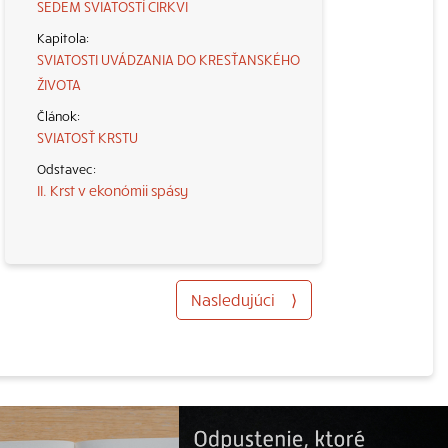
SEDEM SVIATOSTÍ CIRKVI
SVIATOSTI UVÁDZANIA DO KRESŤANSKÉHO
ŽIVOTA
SVIATOSŤ KRSTU
II. Krst v ekonómii spásy
Nasledujúci
⟩