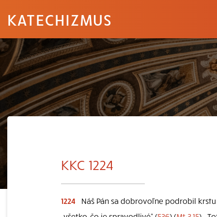
KATECHIZMUS
KKC 1224
1224
Náš Pán sa dobrovoľne podrobil krstu s
„všetko, čo je spravodlivé“ (
536
) (
Mt 3,15
) . T