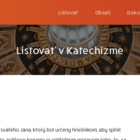
Listovať
Obsah
Doku
Listovať v Katechizme
vätého Jána, ktorý bol určený hriešnikom, aby splnil
oto Ježišovo konanie je viditeľným prejavom toho, že „sa