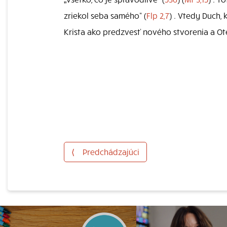
zriekol seba samého“ (
Flp 2,7
) . Vtedy Duch,
Krista ako predzvesť nového stvorenia a Ot
⟨
Predchádzajúci