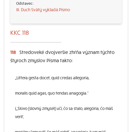
III. Duch Svätý vykladá Písmo
KKC 118
118
Stredoveké dvojveršie zhŕňa význam týchto
štyroch zmyslov Písma takto:
„Littera gesta docet, quid credas allegoria,
moralis quid agas, quo tendas anagogia.“
(„Slovo [slovný zmysel] učí, čo sa stalo, alegória, čo máš
veriť,
morálny [zmysel], čo máš robiť, anagógia, kam máš