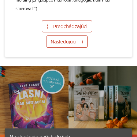
smerovať.“)
⟨
Predchádzajúci
Nasledujúci
⟩
Na zlepšenie našich služieb