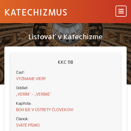
KATECHIZMUS
Listovať v Katechizme
KKC 118
VYZNANIE VIERY
„VERÍM“ – „VERÍME“
BOH IDE V ÚSTRETY ČLOVEKOVI
SVÄTÉ PÍSMO